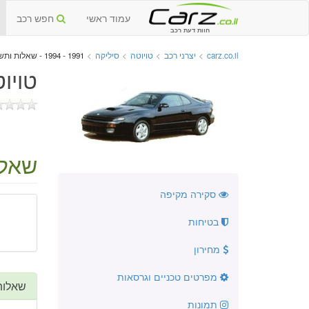
עמוד ראשי
חפש רכב
חוות דעת רכב
carz.co.il
>
יצרני רכב
>
טויוטה
>
סיליקה
>
1991 - 1994 - שאלות ותשובות
טויוטה
שאלו
סקירה מקיפה
בטיחות
מחירון
מפרטים טכניים וגרסאות
שאלות
תמונות