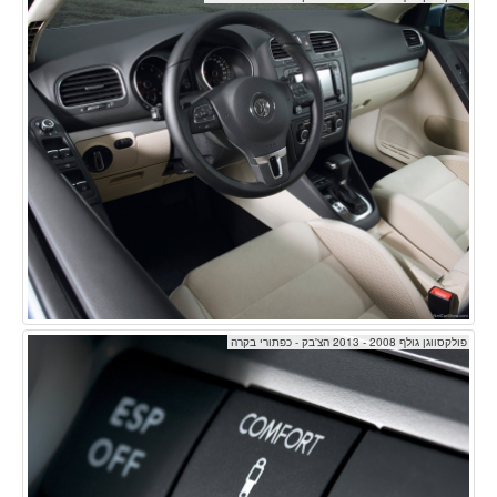
פולקסווגן גולף 2008 - 2013 הצ'בק - כפתורי בקרה