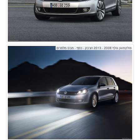
פולקסווגן גולף 2008 - 2013 הצ'בק - כסף - מבט מלפנים