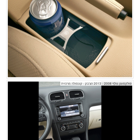
פולקסווגן גולף 2008 - 2013 הצ'בק - קונסולה מרכזית