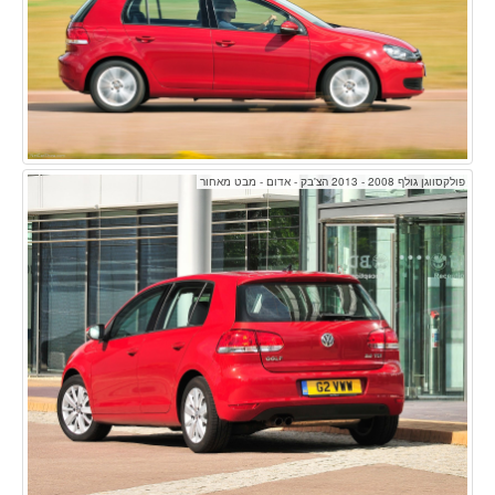
פולקסווגן גולף 2008 - 2013 הצ'בק - אדום - מבט מאחור