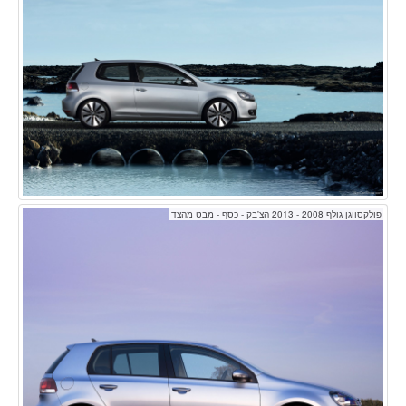
פולקסווגן גולף 2008 - 2013 הצ'בק - כסף - מבט מהצד