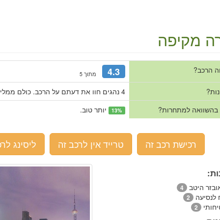
ה מקיפה
ה הרכב?
4.3
מתוך 5
נות?
4 נהגים חוו את דעתם על הרכב. כולם ממליצים עליו.
 בהשוואה למתחרות?
יותר טוב.
13%
רכישת רכב זה
טרייד אין לרכב זה
ליסינג לרכ
ות:
ובזר היטב
4
ח לנסיעה
2
יחותי
2