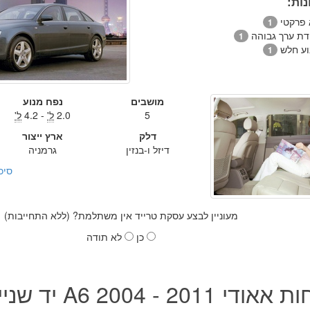
ות:
 פרקטי
1
ידת ערך גבוהה
1
וע חלש
1
מושבים
נפח מנוע
5
2.0
ל'
- 4.2
ל'
דלק
ארץ ייצור
דיזל ו-בנזין
גרמניה
סיכ
מעוניין לבצע עסקת טרייד אין משתלמת? (ללא התחייבות)
כן
לא תודה
י A6 2004 - 2011 יד שנייה