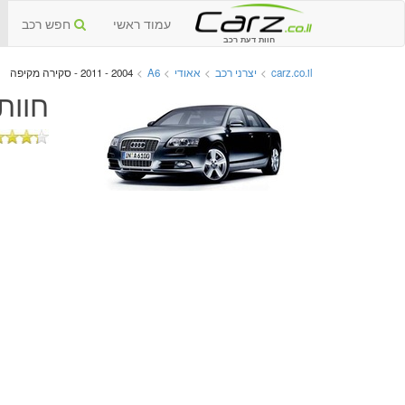
עמוד ראשי
חפש רכב
חוות דעת רכב
carz.co.il
>
יצרני רכב
>
אאודי
>
A6
>
2004 - 2011 - סקירה מקיפה
חוות