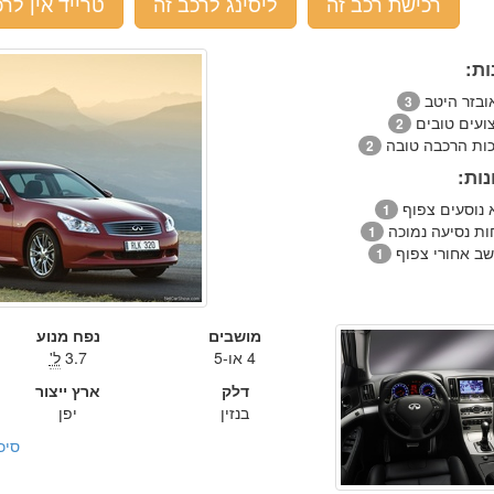
רכישת רכב זה
ליסינג לרכב זה
טרייד אין לרכ
ות:
ובזר היטב
3
צועים טובים
2
כות הרכבה טובה
2
ות:
 נוסעים צפוף
1
ות נסיעה נמוכה
1
שב אחורי צפוף
1
מושבים
נפח מנוע
4 או-5
3.7
ל'
דלק
ארץ ייצור
בנזין
יפן
סיכ