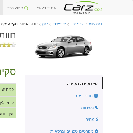
עמוד ראשי
חפש רכב
חוות דעת רכב
carz.co.il
>
יצרני רכב
>
אינפיניטי
>
g37
>
2007 - 2014 - סקירה מקיפה
חוות
סקיר
סקירה מקיפה
כמה שוו
חוות דעת
כדאי לק
בטיחות
איך הוא
מחירון
מפרטים טכניים וגרסאות