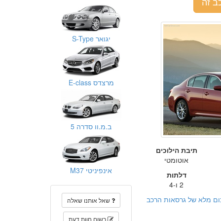
ב זה
יגואר S-Type
מרצדס E-class
ב.מ.וו סדרה 5
תיבת הילוכים
אוטומטי
אינפיניטי M37
דלתות
2 ו-4
ום מלא של גרסאות הרכב
שאל אותנו שאלה
רשום חוות דעת