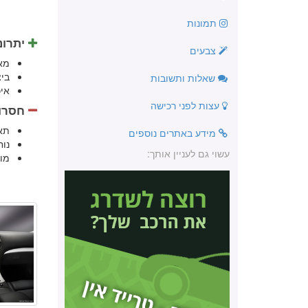
תמונות
יתרונ
צבעים
מא
בי
שאלות ותשובות
אי
עצות לפני רכישה
חסרונ
תא
מידע באתרים נוספים
נוח
עשוי גם לעניין אותך:
מו