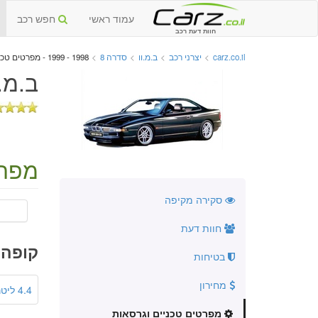
עמוד ראשי
חפש רכב
חוות דעת רכב
carz.co.il
>
יצרני רכב
>
ב.מ.וו
>
סדרה 8
>
1998 - 1999 - מפרטים טכניים וגרסאות
ב.מ.וו סדרה
מפרט
סקירה מקיפה
חוות דעת
קופה
בטיחות
מחירון
4.4 ליטר
מפרטים טכניים וגרסאות