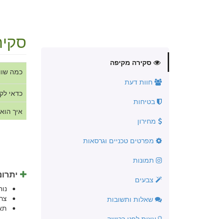
סקיר
סקירה מקיפה
כמה שוו
חוות דעת
כדאי לק
בטיחות
איך הוא
מחירון
מפרטים טכניים וגרסאות
תמונות
יתרונ
צבעים
נו
צר
שאלות ותשובות
תא
עצות לפני רכישה