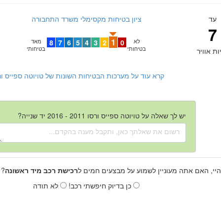
עד
ציון בטיחות מקסימלי משרד התחבורה
7
1
לא
0
2
3
4
5
6
7
8
מאד
בטיחותי
בטיחותי
ות אוויר
קרא עוד על מערכות הבטיחות השונות של טויוטה ספייס ורסו 2011 - 2016 יד ש
יש לך שאלה על טויוטה ספייס ורסו 2011 - 2016 יד שנייה?
היי, האם אתה מעוניין לשמוע על מבצעים חמים ל
רכישת רכב מיד ראשונה
? 
כן בדיוק חיפשתי רכב!
לא תודה