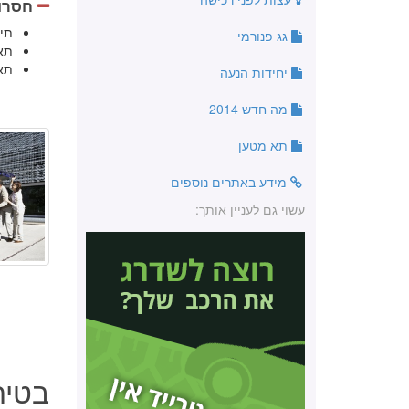
חסרונ
תי
גג פנורמי
תא
תא
יחידות הנעה
מה חדש 2014
תא מטען
מידע באתרים נוספים
עשוי גם לעניין אותך:
בטיחות 