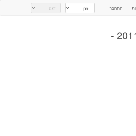
ת
התחבר
טויוטה ספייס ורסו יד שנייה 2011 -