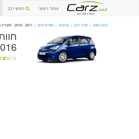
עמוד ראשי
חפש רכב
חוות דעת רכב
carz.co.il
>
יצרני רכב
>
טויוטה
>
ספייס ורסו
>
2011 - 2016 - סקירה מקיפה
חוות
016