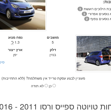
ות:
בת הילוכים רועשת
3
 נוסעים אפרורי
3
 נוסעים צפוף
2
מושבים
נפח מנוע
5
1.3
ל'
דלק
ארץ ייצור
בנזין
יפן
סיכ
מעוניין לבצע עסקת טרייד אין משתלמת? (ללא התחייבות)
כן
לא תודה
טויוטה ספייס ורסו 2011 - 2016 יד שנייה