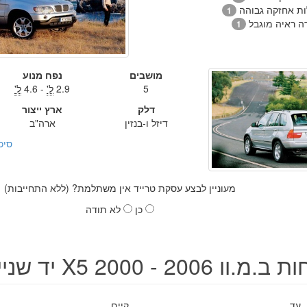
ות אחזקה גבוהה
1
ה ראיה מוגבל
1
מושבים
נפח מנוע
5
2.9
ל'
- 4.6
ל'
דלק
ארץ ייצור
דיזל ו-בנזין
ארה"ב
סיכ
מעוניין לבצע עסקת טרייד אין משתלמת? (ללא התחייבות)
כן
לא תודה
וו X5 2000 - 2006 יד שנייה
עד
קיים