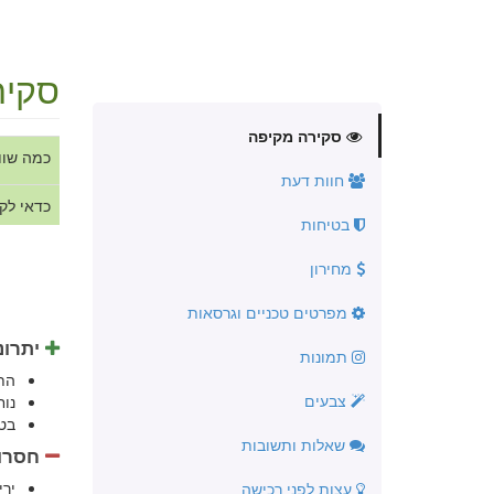
סקיר
סקירה מקיפה
כמה שוו
חוות דעת
כדאי לק
בטיחות
מחירון
מפרטים טכניים וגרסאות
יתרונ
תמונות
הת
צבעים
נו
בט
שאלות ותשובות
חסרונ
יר
עצות לפני רכישה