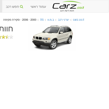
עמוד ראשי
חפש רכב
חוות דעת רכב
carz.co.il
>
יצרני רכב
>
ב.מ.וו
>
X5
>
2000 - 2006 - סקירה מקיפה
חוות