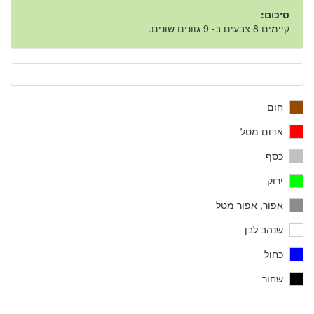
סיכום:
קיימים 8 צבעים ב- 9 גוונים שונים.
חום
אדום מטל
כסף
ירוק
אפור, אפור מטל
שנהב לבן
כחול
שחור