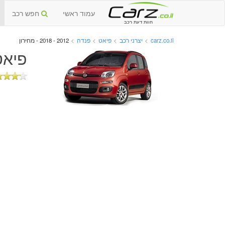
עמוד ראשי
חפש רכב
חוות דעת רכב
carz.co.il
>
יצרני רכב
>
פיאט
>
פנדה
>
2012 - 2018 - מחירון
פיאט פ