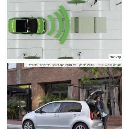
קרא עוד:
סקודה סיטיגו 2012 - 2016 הצ'בק - תא מטען, עם דוגמן, חצי אחורי חצי צידי