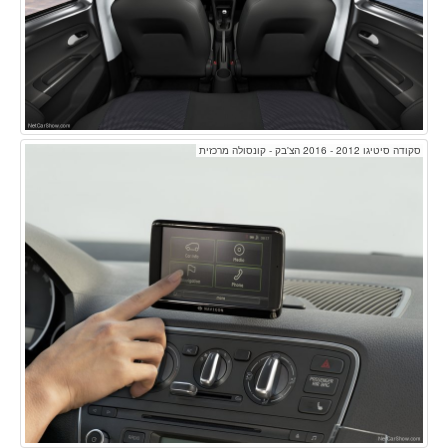
סקודה סיטיגו 2012 - 2016 הצ'בק - קונסולה מרכזית