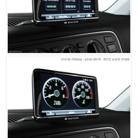
סקודה סיטיגו 2012 - 2016 הצ'בק - קונסולה מרכזית