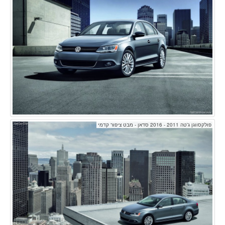
פולקסווגן ג'טה 2011 - 2016 סדאן - מבט ציפור קדמי