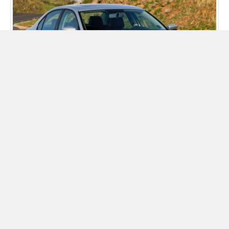
קרא עוד:
מתיחת פנים - מה חדש 2015
פולקסווגן ג'טה 2011 - 2016 סדאן - אפור - מבט מהצד