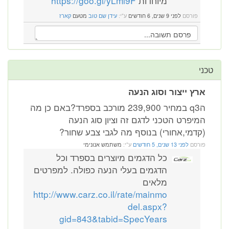
מיוחדות
https://goo.gl/yLml9F
פורסם
לפני 9 שנים, 6 חודשים
ע"י:
עידן שם טוב
מטעם
קארז
טכני
ארץ ייצור וסוג הנעה
הq3 במחיר 239,900 מורכב בספרד?באם כן מה
המיפרט הטכני לדגם זה וציון סוג הנעה
(קדמי,אחורי) בנוסף מה לגבי צבע שחור?
פורסם
לפני 13 שנים, 5 חודשים
ע"י:
משתמש אנונימי
כל הדגמים מיוצרים בספרד וכל
הדגמים בעלי הנעה כפולה. למפרטים
מלאים
http://www.carz.co.il/rate/mainmo
del.aspx?
gid=843&tabid=SpecYears