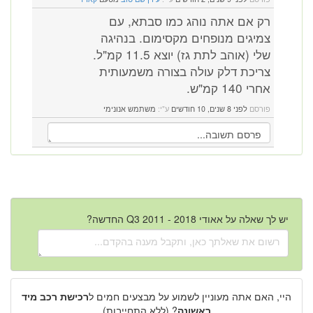
רק אם אתה נוהג כמו סבתא, עם
צמיגים מנופחים מקסימום. בנהיגה
שלי (אוהב לתת גז) יוצא 11.5 קמ"ל.
צריכת דלק עולה בצורה משמעותית
אחרי 140 קמ"ש.
פורסם
לפני 8 שנים, 10 חודשים
ע"י:
משתמש אנונימי
יש לך שאלה על אאודי Q3 2011 - 2018 החדשה?
היי, האם אתה מעוניין לשמוע על מבצעים חמים ל
רכישת רכב מיד
ראשונה
? (ללא התחייבות)