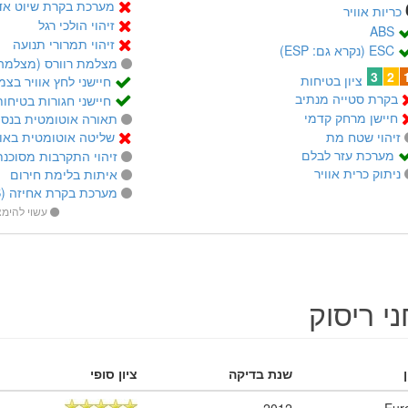
מערכת בקרת שיוט אדפטי
כריות אוויר
זיהוי הולכי רגל
ABS
זיהוי תמרורי תנועה
ESC (נקרא גם: ESP)
מצלמת רוורס (מצלמה 
3
2
ציון בטיחות
חיישני לחץ אוויר בצמ
בקרת סטייה מנתיב
חיישני חגורות בטיחות
חיישן מרחק קדמי
תאורה אוטומטית בנסי
זיהוי שטח מת
שליטה אוטומטית באור
מערכת עזר לבלם
זיהוי התקרבות מסוכנת
ניתוק כרית אוויר
איתות בלימת חירום
מערכת בקרת אחיזה (TCS)
עשוי להימ
י ריסוק
שנת בדיקה
ציון סופי