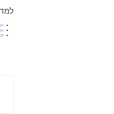
למד 
הסב
הס
למ