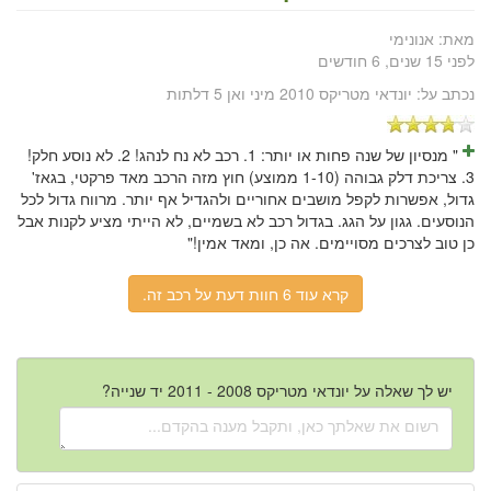
מאת:
אנונימי
לפני 15 שנים, 6 חודשים
נכתב על:
יונדאי מטריקס 2010 מיני ואן 5 דלתות
" מנסיון של שנה פחות או יותר: 1. רכב לא נח לנהג! 2. לא נוסע חלק!
3. צריכת דלק גבוהה (1-10 ממוצע) חוץ מזה הרכב מאד פרקטי, בגאז'
גדול, אפשרות לקפל מושבים אחוריים ולהגדיל אף יותר. מרווח גדול לכל
הנוסעים. גגון על הגג. בגדול רכב לא בשמיים, לא הייתי מציע לקנות אבל
כן טוב לצרכים מסויימים. אה כן, ומאד אמין!"
קרא עוד 6 חוות דעת על רכב זה.
יש לך שאלה על יונדאי מטריקס 2008 - 2011 יד שנייה?