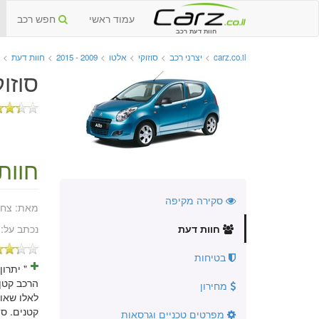
עמוד ראשי
חפש רכב
חוות דעת רכב
carz.co.il
>
יצרני רכב
>
סוזוקי
>
אלטו
>
2009 - 2015
>
חוות דעת
>
סוזוקי 
חוות
סקירה מקיפה
מאת:
צחי
חוות דעת
נכתב על:
בטיחות
הרכב קטן
מחירון
לאלו שאוה
קטנים. סה
מפרטים טכניים וגרסאות