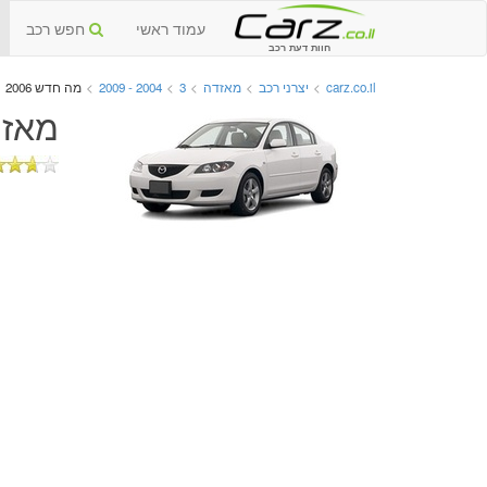
עמוד ראשי
חפש רכב
חוות דעת רכב
carz.co.il
>
יצרני רכב
>
מאזדה
>
3
>
2004 - 2009
>
מה חדש 2006
מאזדה 3 יד שנייה