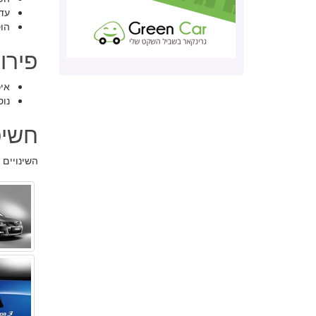
עדכ
הו
פירו
אי
נו
חשיפ
השינויים נחשפו כבר ביול