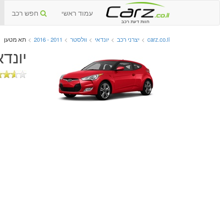
עמוד ראשי
חפש רכב
חוות דעת רכב
carz.co.il
>
יצרני רכב
>
יונדאי
>
וולסטר
>
2011 - 2016
>
תא מטען
יונדאי 