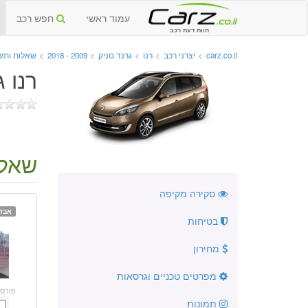
עמוד ראשי
חפש רכב
חוות דעת רכב
carz.co.il
>
יצרני רכב
>
רנו
>
גרנד סניק
>
2009 - 2018
>
שאלות ותש
רנו גר
שאלה
סקירה מקיפה
אבזו
בטיחות
מחירון
מפרטים טכניים וגרסאות
פורס
תמונות