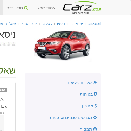
עמוד ראשי
חפש רכב
חוות דעת רכב
carz.co.il
>
יצרני רכב
>
ניסאן
>
קשקאי
>
2014 - 2018
>
שאלות ותשו
ניסאן 
שאלה
סקירה מקיפה
אבזו
בטיחות
גם 
מחירון
פורס
מפרטים טכניים וגרסאות
תמונות
פו