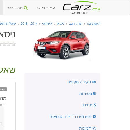
עמוד ראשי
חפש רכב
חוות דעת רכב
carz.co.il
>
יצרני רכב
>
ניסאן
>
קשקאי
>
2014 - 2018
>
שאלות ותשו
ניסאן 
שאלה
סקירה מקיפה
אחז
בטיחות
מה 
מחירון
פורס
מפרטים טכניים וגרסאות
פו
תמונות