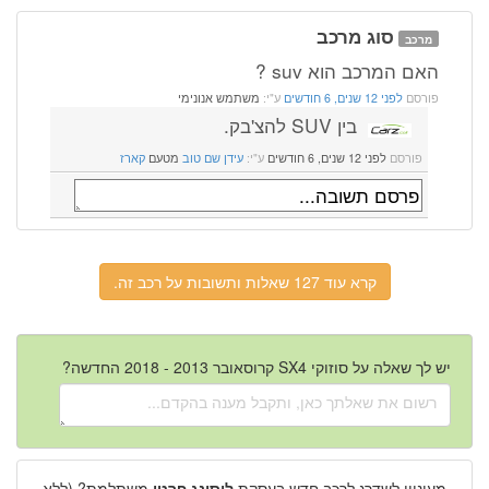
סוג מרכב
מרכב
האם המרכב הוא suv ?
פורסם
לפני 12 שנים, 6 חודשים
ע"י:
משתמש אנונימי
בין SUV להצ'בק.
פורסם
לפני 12 שנים, 6 חודשים
ע"י:
עידן שם טוב
מטעם
קארז
קרא עוד 127 שאלות ותשובות על רכב זה.
יש לך שאלה על סוזוקי SX4 קרוסאובר 2013 - 2018 החדשה?
מעוניין לשדרג לרכב חדש בעסקת
ליסינג פרטי
משתלמת? (ללא