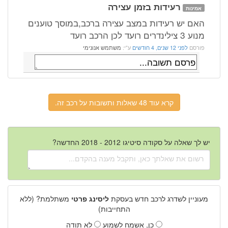
רעידות בזמן עצירה
אמינות
האם יש רעידות במצב עצירה ברכב,במוסך טוענים
מנוע 3 צילינדרים רועד לכן הרכב רועד
פורסם
לפני 12 שנים, 4 חודשים
ע"י:
משתמש אנונימי
קרא עוד 48 שאלות ותשובות על רכב זה.
יש לך שאלה על סקודה סיטיגו 2012 - 2018 החדשה?
מעוניין לשדרג לרכב חדש בעסקת
ליסינג פרטי
משתלמת? (ללא
התחייבות)
כן, אשמח לשמוע
לא תודה