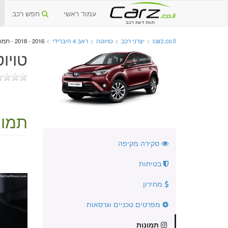
עמוד ראשי
חפש רכב
חוות דעת רכב
carz.co.il
>
יצרני רכב
>
טויוטה
>
ראב 4 היברידי
>
2016 - 2018 - תמונות
טויוטה ראב 4 
תמונ
סקירה מקיפה
בטיחות
מחירון
מפרטים טכניים וגרסאות
תמונות