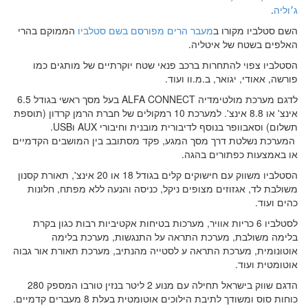
ג׳וליה
.
השם סטלביו מקורו ב
מעבר הרים מפורסם בשם סטלביו
הממוקם בהרי
האלפים בשטח של איטליה.
הסטלביו צפוי להתחרות ברכב פנאי שטח יוקרתיים של מותגים כמו
פורשה, אאודי, יגואר, ב.מ.וו ועוד.
לדגם מערכת מולטימדיה ALFA CONNECT בעל מסך ראשי בגודל 6.5
אינצ' או 8.8 אינצ'. למערכת 10 רמקולים של חברת הרמן קרדון (תוספת
תשלום) וסאבוופר בנוסף לדיבורית מובנית וחיבורי AUX וUSB.
המערכת נשלטת דרך מסך המגע, פקד מסתובב בין המושבים הקדמיים
או באמצעות כפתורים בהגה.
הסטלביו משווק עם חישוקים קלים בגודל 18 או 20 אינצ', תאורת קסנון
משולבת לד, אגזוזים מצופים ניקל, כניסה והנעה ללא מפתח, חלונות
כהים ועוד.
לסטלביו 6 כריות אוויר, מערכות בטיחות אקטיביות רבות כגון בקרת
בלימה משולבת, מערכת התראה על התנגשות, מערכת בלימה
אוטונומית, מערכת התראה ע לסטייה מהנתיב, מערכת תאורת אור גבוה
אוטומטית ועוד.
הדגם שווק בישראל תחילה עם מנוע 2 ליטר בנזין טורבו המספק 280
כוחות סוס ומשודך לתיבת הילוכים אוטומטית בעלת 8 מעברים קדמיים.