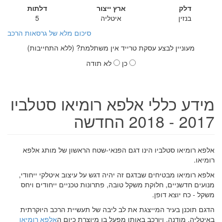
דלק
ארץ ייצור
דלתות
בנזין
איטליה
5
סיכום מלא של גרסאות הרכב
מעוניין לבצע עסקת טרייד אין משתלמת? (ללא התחייבות)
כן
לא תודה
מידע כללי אלפא רומיאו סטלביו
2017 - 2018 החדשה
אלפא רומיאו סטלביו הינו דגם הפנאי-שטח הראשון של מותג אלפא
רומיאו.
אלפא רומיאו מבטיחים שבדגם זה יהיה דגש על עיצוב איטלקי ייחודי,
מנועים חדשניים, חלוקת משקל טובה, פתרונות טכניים ייחודים ויחס
משקל - כח יוצא דופן.
הדגם תוכנן בעיר המייצגת את לב ליבה של תעשיית הרכב היוקרתית
באיטליה, מודנה, ויורכב באותו מפעל בו מיוצרת כיום ה
אלפא רומיאו