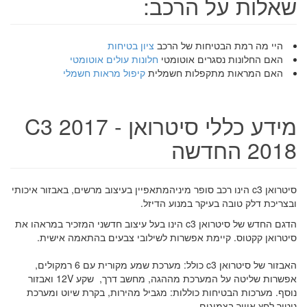
שאלות על הרכב:
היי מה רמת הבטיחות של הרכב
ציון בטיחות
האם החלונות נסגרים אוטומטי
חלונות עולים אוטומטי
האם המראות מתקפלות חשמלית
קיפול מראות חשמלי
מידע כללי סיטרואן C3 2017 -
2018 החדשה
סיטרואן c3 הינו רכב סופר מיני
המתאפיין בעיצוב מרשים, באבזור איכותי
ובצריכת דלק טובה בעיקר במנוע הדיזל.
הדגם החדש של סיטרואן c3 הינו בעל עיצוב חדשני המזכיר במראהו את
סיטרואן קקטוס. קיימת אפשרות לשילובי צבעים בהתאמה אישית.
האבזור של סיטרואן c3 כולל: מערכת שמע מקורית עם 6 רמקולים,
אפשרות שליטה על המערכת מההגה, מחשב דרך
, שקע 12V ואבזור
נוסף. מערכות הבטיחות כוללות: מגביל מהירות, בקרת שיוט ומערכת
ניטור לחץ אוויר בצמיגים.