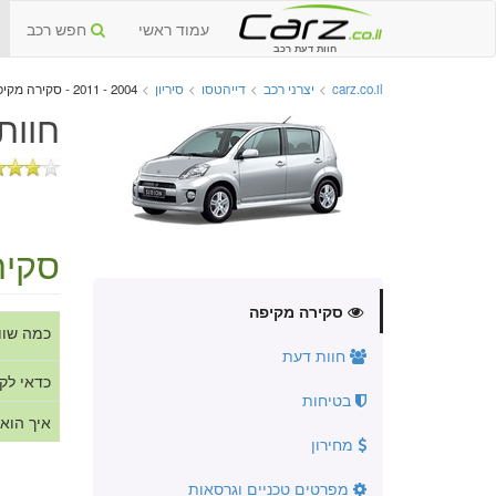
עמוד ראשי
חפש רכב
חוות דעת רכב
carz.co.il
>
יצרני רכב
>
דייהטסו
>
סיריון
>
2004 - 2011 - סקירה מקיפה
חוות
סקיר
סקירה מקיפה
כמה שוו
חוות דעת
כדאי לק
בטיחות
איך הוא
מחירון
מפרטים טכניים וגרסאות