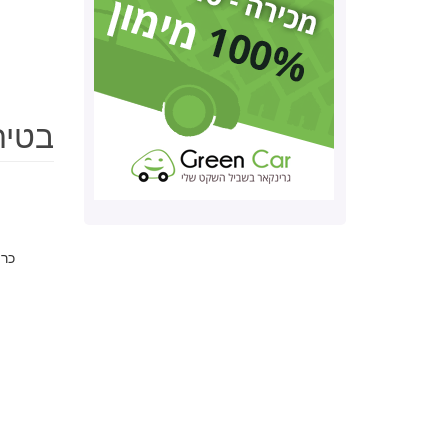
בטיחות ד
כרי