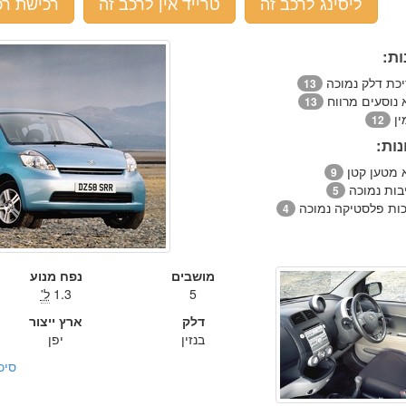
ליסינג לרכב זה
טרייד אין לרכב זה
רכישת רכ
ות:
יכת דלק נמוכה
13
 נוסעים מרווח
13
ין
12
ות:
 מטען קטן
9
יבות נמוכה
5
כות פלסטיקה נמוכה
4
מושבים
נפח מנוע
5
1.3
ל'
דלק
ארץ ייצור
בנזין
יפן
סיכ