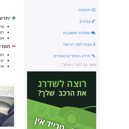
תמונות
יתרונ
צבעים
צר
תא
שאלות ותשובות
אמ
עצות לפני רכישה
חסרונ
תא
מידע באתרים נוספים
יצ
עשוי גם לעניין אותך:
אי