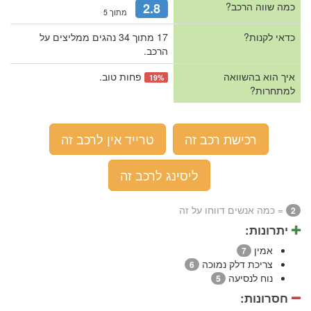
כמה שווה הרכב?
2.8
מתוך 5
כדאי לקנות?
17 מתוך 34 נהגים ממליצים על
הרכב.
איך הוא בהשוואה
פחות טוב.
19%
למתחרות?
רכישת רכב זה
טרייד אין לרכב זה
ליסינג לרכב זה
= כמה אנשים דווחו על זה
2
יתרונות:
אמין
7
צריכת דלק נמוכה
6
נוח לנסיעה
5
חסרונות: