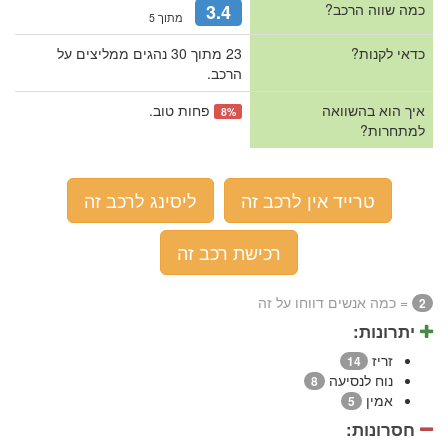
כמה שווה הרכב?
3.4
מתוך 5
כדאי לקנות?
23 מתוך 30 נהגים ממליצים על
הרכב.
איך הוא בהשוואה
פחות טוב.
8%
למתחרות?
טרייד אין לרכב זה
ליסינג לרכב זה
רכישת רכב זה
= כמה אנשים דווחו על זה
2
יתרונות:
זריז
14
נוח לנסיעה
8
אמין
5
חסרונות: