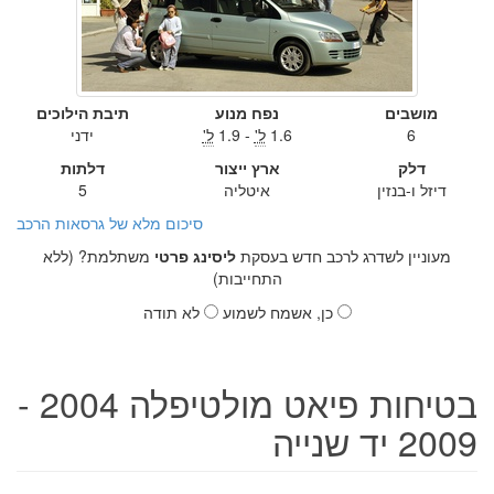
מושבים
נפח מנוע
תיבת הילוכים
6
1.6
ל'
- 1.9
ל'
ידני
דלק
ארץ ייצור
דלתות
דיזל ו-בנזין
איטליה
5
סיכום מלא של גרסאות הרכב
מעוניין לשדרג לרכב חדש בעסקת
ליסינג פרטי
משתלמת? (ללא
התחייבות)
כן, אשמח לשמוע
לא תודה
בטיחות פיאט מולטיפלה 2004 -
2009 יד שנייה