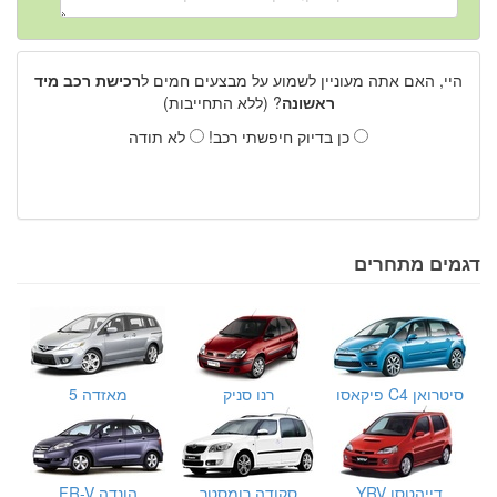
היי, האם אתה מעוניין לשמוע על מבצעים חמים ל
רכישת רכב מיד
ראשונה
? (ללא התחייבות)
כן בדיוק חיפשתי רכב!
לא תודה
דגמים מתחרים
סיטרואן C4 פיקאסו
רנו סניק
מאזדה 5
דייהטסו YRV
סקודה רומסטר
הונדה FR-V