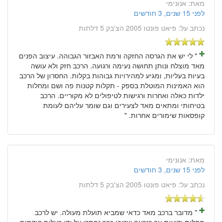
מאת:
אנונימי
לפני 15 שנים, 3 חודשים
נכתב על:
פיאט פונטו 2005 הצ'בק 5 דלתות
" לי יש את הגרסה החזקה ורמת האבזור הגבוהה. עיצוב הפנים
מאד מוצלח ונותן תחושה נעימה ורגועה. הרכב חזק ולא עושה
בעיות בעליות, ומגיע למהירויות גבוהות בקלות. החסרון של הרכב
הוא האמינות המוטלת בספק - תקלות קטנות פה ושם ומחלות
ילדות כאלה ואחרות ורגישות לטיפולים לא מקוריים. הרכב
בטיחותי ומתאים מאד לצעירים וגם שומר עליהם לעומת
קופסאות שימורים אחרות. "
מאת:
אנונימי
לפני 15 שנים, 3 חודשים
נכתב על:
פיאט פונטו 2005 הצ'בק 5 דלתות
" מדובר ברכב מאד כדאי שמביא תועלת מעולה. יש לרכב
מחלות ידועות אך כנראה שרובן כבר נפתרו על ידי בעלים קודמים.