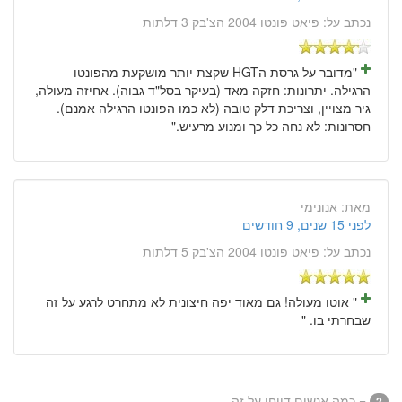
נכתב על:
פיאט פונטו 2004 הצ'בק 3 דלתות
"מדובר על גרסת הHGT שקצת יותר מושקעת מהפונטו
הרגילה. יתרונות: חזקה מאד (בעיקר בסל"ד גבוה). אחיזה מעולה,
גיר מצויין, וצריכת דלק טובה (לא כמו הפונטו הרגילה אמנם).
חסרונות: לא נחה כל כך ומנוע מרעיש."
מאת:
אנונימי
לפני 15 שנים, 9 חודשים
נכתב על:
פיאט פונטו 2004 הצ'בק 5 דלתות
" אוטו מעולה! גם מאוד יפה חיצונית לא מתחרט לרגע על זה
שבחרתי בו. "
= כמה אנשים דווחו על זה
2