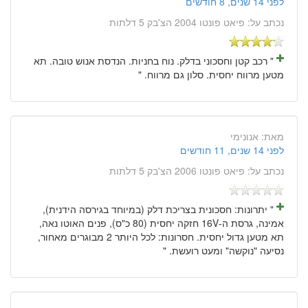
לפני 14 שנים, 8 חודשים
נכתב על:
פיאט פונטו 2004 הצ'בק 5 דלתות
" רכב קטן וחסכוני בדלק. נוח בחניות. הנדסת אנוש טובה. תא
מטען מרווח יחסית. סלון גם מרווח. "
מאת:
אנונימי
לפני 14 שנים, 11 חודשים
נכתב על:
פיאט פונטו 2006 הצ'בק 5 דלתות
" יתרונות: חסכונית בצריכת דלק (במיוחד בגירסה הידנית),
אמינה, גרסת ה-16V חזקה יחסית (80 כ"ס), פנים האוטו נאה,
תא מטען גדול יחסית. חסרונות: לכל היותר 2 מבוגרים מאחור,
נסיעה "נוקשה" ומעט רועשת. "