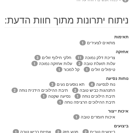
ניתוח יתרונות מתוך חוות הדעת:
תאימות
מתאים לצעירים
1
אחזקה
צריכת דלק נמוכה
חלקי חילוף זולים
3
11
עלות תועלת טובה
עלות אחזקה נמוכה
1
2
טיפולים זולים
קל למכור
1
1
נוחות נסיעה
נוח לנסיעה
תא נוסעים נעים
3
4
התנהגות כביש טובה
תיבת ההילוכים הידנית נוחה
2
2
תיבת הילוכים נוחה
נסיעה שקטה
1
1
תיבת ההילוכים הרציפה נוחה
1
איכות ייצור
איכות חומרים טובה
1
ביצועים
ביצועים טובים
מנוע חזק
אחיזת כביש טובה
1
2
2