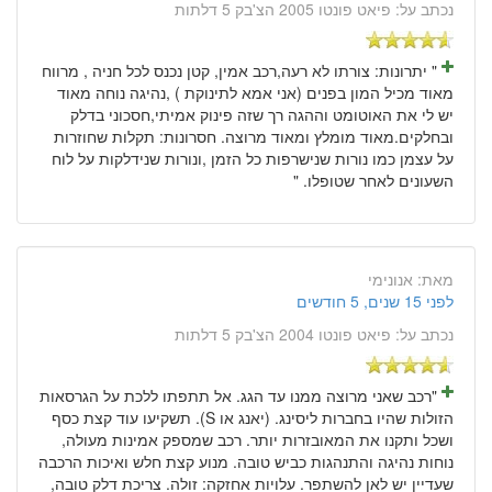
נכתב על:
פיאט פונטו 2005 הצ'בק 5 דלתות
" יתרונות: צורתו לא רעה,רכב אמין, קטן נכנס לכל חניה , מרווח
מאוד מכיל המון בפנים (אני אמא לתינוקת ) ,נהיגה נוחה מאוד
יש לי את האוטומט וההגה רך שזה פינוק אמיתי,חסכוני בדלק
ובחלקים.מאוד מומלץ ומאוד מרוצה. חסרונות: תקלות שחוזרות
על עצמן כמו נורות שנישרפות כל הזמן ,ונורות שנידלקות על לוח
השעונים לאחר שטופלו. "
מאת:
אנונימי
לפני 15 שנים, 5 חודשים
נכתב על:
פיאט פונטו 2004 הצ'בק 5 דלתות
"רכב שאני מרוצה ממנו עד הגג. אל תתפתו ללכת על הגרסאות
הזולות שהיו בחברות ליסינג. (יאנג או S). תשקיעו עוד קצת כסף
ושכל ותקנו את המאובזרות יותר. רכב שמספק אמינות מעולה,
נוחות נהיגה והתנהגות כביש טובה. מנוע קצת חלש ואיכות הרכבה
שעדיין יש לאן להשתפר. עלויות אחזקה: זולה. צריכת דלק טובה,