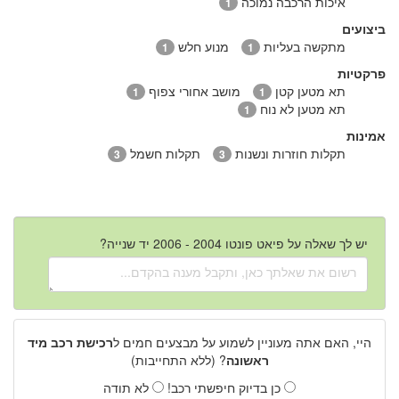
איכות הרכבה נמוכה
1
ביצועים
מתקשה בעליות
מנוע חלש
1
1
פרקטיות
תא מטען קטן
מושב אחורי צפוף
1
1
תא מטען לא נוח
1
אמינות
תקלות חוזרות ונשנות
תקלות חשמל
3
3
יש לך שאלה על פיאט פונטו 2004 - 2006 יד שנייה?
היי, האם אתה מעוניין לשמוע על מבצעים חמים ל
רכישת רכב מיד
ראשונה
? (ללא התחייבות)
כן בדיוק חיפשתי רכב!
לא תודה