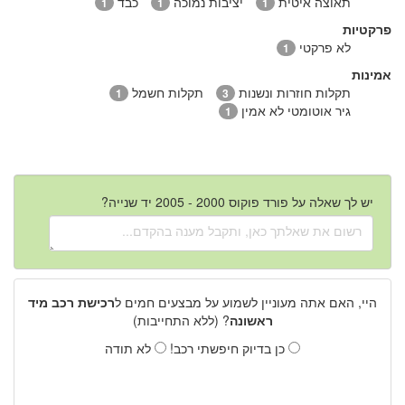
תאוצה איטית
יציבות נמוכה
כבד
1
1
1
פרקטיות
לא פרקטי
1
אמינות
תקלות חוזרות ונשנות
תקלות חשמל
1
3
גיר אוטומטי לא אמין
1
יש לך שאלה על פורד פוקוס 2000 - 2005 יד שנייה?
היי, האם אתה מעוניין לשמוע על מבצעים חמים ל
רכישת רכב מיד
ראשונה
? (ללא התחייבות)
כן בדיוק חיפשתי רכב!
לא תודה