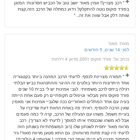
" רכב מצויין!! אמין מאוד יושב טוב על הכביש חסרונות: המזגן
בפורד פוקוס נוטה להתקלקל וידוע כמחלה של הרכב הזה,קצת
שותה דלק אבל שווה את זה.. "
מאת:
מאור
לפני 14 שנים, 5 חודשים
נכתב על:
פורד פוקוס 2001 סדאן 4 דלתות
" תמורה מצויינת לכסף. לדעתי הרכב המהנה ביותר בקטגוריה
אחד היתרונות היותר בולטים זה ההיגוי וההתנהגות כביש הבלתי
רגילה ביחס לרכב משפחתי. לגבי אמינות יש לי בבית 10 שנים
פורד פוקוס וחוץ מבלאי וטיפולים תקופתיים רק פעם אחת הייתה
בעיה עם אחד המתלים האחוריים ככה שלגביי אמינות אני מאמין
שאין הרבה להוסיף. ראיתי פה באחת החוות דעת שדיברו על
בעיית חשמל, משהו עם הנעילה של הרכב, קרה לי כמה פעמים
אבל לא משהו שנכנסתי איתו למוסך ( לדעתי לא הצריך). רכב
מרווח מאוד יחסית לשנתון שלו (רוב המשפחתיות בשנתון הזה
לדעתי היו קצת פחות מרווחות). גם התא מטען מרווח מאוד! גיר
מתפקד מצויין לא הייתי אומר הכי מודרני ( אוטומט 4 הילוכים)