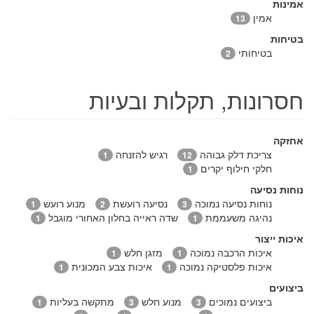
אמינות
אמין
13
בטיחות
בטיחותי
2
חסרונות, תקלות ובעיות
אחזקה
צריכת דלק גבוהה
רגיש להזנחה
1
12
חלקי חילוף יקרים
1
נוחות נסיעה
נוחות נסיעה נמוכה
נסיעה רועשת
מנוע רועש
1
2
3
נהיגה משעממת
שדה ראייה בחלון האחורי מוגבל
1
1
איכות ייצור
איכות הרכבה נמוכה
מזגן חלש
1
1
איכות פלסטיקה נמוכה
איכות צבע המכונית
1
1
ביצועים
ביצועים נמוכים
מנוע חלש
מתקשה בעליות
1
3
3