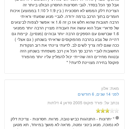
אבל סך הכל בסדר. לגבי חסרונות החסרון הבולט ביותר זה
הצריכת דלק הממש לא חסכונית ( בין 1:9 ל 1:10 בממוצע) איכות
חומרים בתוך הרכב ברמה ירודה. לגביי מנוע שמעתי וראיתי
הרבה תגובות שהוא חלש אז כן זה 1.6 אי אפשר לצפות לביצועים
של פרארי אבל הוא עושה את העבודה מצויין הרבה יותר ממנועי
1.6 שברשום עם הספקים הרבה יותר גבוהים (מנסיון). קיימת גם
דהייה של צבע בהרבה מהפוקוסים שראיתי בשנתון ( גם אצלי )
ככה שגם לזה צריך לשים לב. לדעתי ציינתי את רוב הנקודות
החשובות לגביי הרכב סך הכל אין רכב משפחתי בשנתון הזה
ובטווח מחירים הזה שהייתי יכול להמליץ עליו יותר מהפורד
פוקוס! בחירה מצויינת לדעתי! "
מאת:
אלון
לפני 14 שנים, 6 חודשים
נכתב על:
פורד פוקוס 2005 סדאן 4 דלתות
" יתרונות - התנהגות כביש טובה, מרווח. חסרונות - צריכת דלק
לא נמוכה, מנוע בינוני ומטה, מראה לא מושך במיוחד, תא מטען