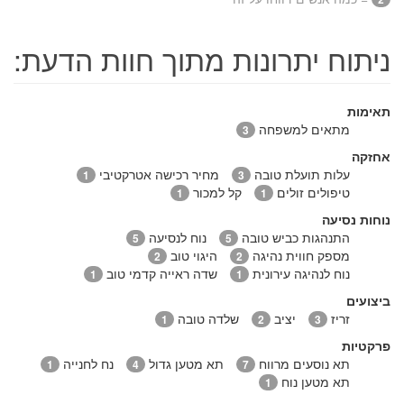
ניתוח יתרונות מתוך חוות הדעת:
תאימות
מתאים למשפחה
3
אחזקה
עלות תועלת טובה
מחיר רכישה אטרקטיבי
1
3
טיפולים זולים
קל למכור
1
1
נוחות נסיעה
התנהגות כביש טובה
נוח לנסיעה
5
5
מספק חווית נהיגה
היגוי טוב
2
2
נוח לנהיגה עירונית
שדה ראייה קדמי טוב
1
1
ביצועים
זריז
יציב
שלדה טובה
1
2
3
פרקטיות
תא נוסעים מרווח
תא מטען גדול
נח לחנייה
1
4
7
תא מטען נוח
1