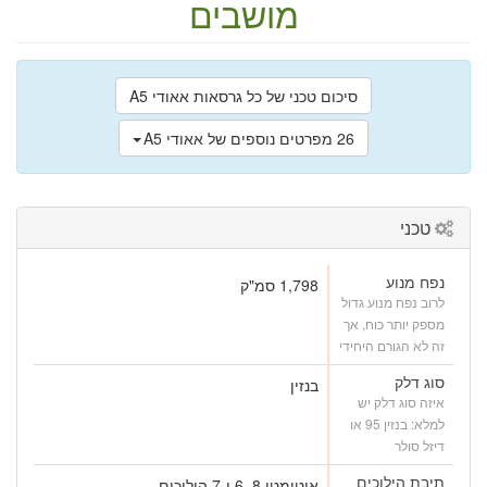
מושבים
סיכום טכני של כל גרסאות אאודי A5
26 מפרטים נוספים של אאודי A5
טכני
נפח מנוע
1,798 סמ"ק
לרוב נפח מנוע גדול
מספק יותר כוח, אך
זה לא הגורם היחידי
סוג דלק
בנזין
איזה סוג דלק יש
למלא: בנזין 95 או
דיזל סולר
תיבת הילוכים
אוטומטי 8, 6 ו-7 הילוכים