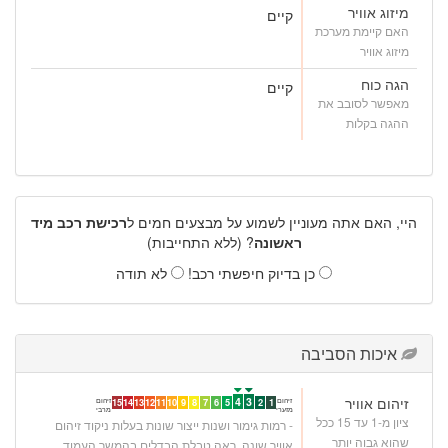
מיזוג אוויר
קיים
האם קיימת מערכת
מיזוג אוויר
הגה כוח
קיים
מאפשר לסובב את
ההגה בקלות
היי, האם אתה מעוניין לשמוע על מבצעים חמים ל
רכישת רכב מיד
ראשונה
? (ללא התחייבות)
כן בדיוק חיפשתי רכב!
לא תודה
איכות הסביבה
זיהום אוויר
4
3
זיהום
זיהום
15
14
13
12
11
10
9
8
7
6
5
2
1
מזערי
מרבי
ציון מ-1 עד 15 ככל
- רמות גימור ושנות ייצור שונות בעלות ניקוד זיהום
שהוא גבוה יותר
אוויר שונה. ראה טבלת הבדלים בהמשך העמוד.