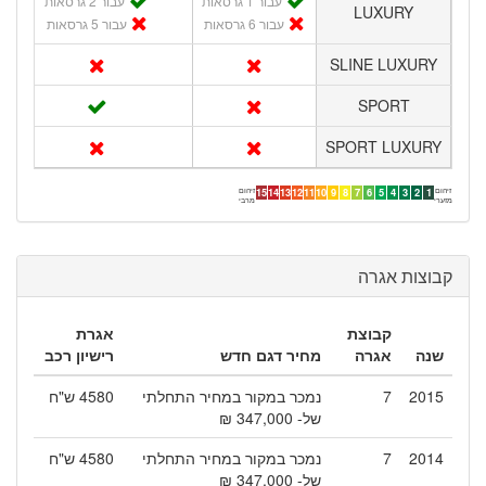
עבור 1 גרסאות
עבור 2 גרסאות
LUXURY
עבור 6 גרסאות
עבור 5 גרסאות
SLINE LUXURY
SPORT
SPORT LUXURY
זיהום
זיהום
15
14
13
12
11
10
9
8
7
6
5
4
3
2
1
מזערי
מרבי
קבוצות אגרה
קבוצת
אגרת
שנה
אגרה
מחיר דגם חדש
רישיון רכב
2015
7
נמכר במקור במחיר התחלתי
4580 ש"ח
של- 347,000 ₪
2014
7
נמכר במקור במחיר התחלתי
4580 ש"ח
של- 347,000 ₪