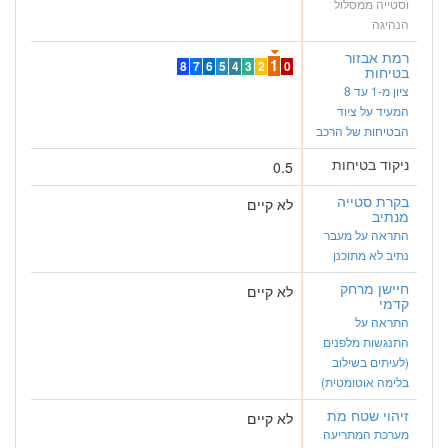
וסטייה ממסלול
הנהיגה
רמת אבזור
1
8
7
6
5
4
3
2
0
בטיחות
ציון מ-1 עד 8
המעיד על ציוד
הבטיחות של הרכב
ניקוד בטיחות
0.5
בקרת סטייה
לא קיים
מנתיב
התראה על מעבר
נתיב לא מתוכנן
חיישן מרחק
לא קיים
קדמי
התראה על
התנגשות מלפנים
(לעיתים בשילוב
בלימה אוטומטית)
זיהוי שטח מת
לא קיים
מערכת המתריעה