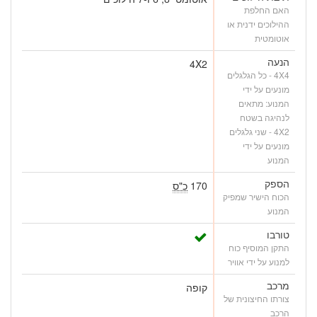
האם החלפת
ההילוכים ידנית או
אוטומטית
הנעה
4X2
4X4 - כל הגלגלים
מונעים על ידי
המנוע: מתאים
לנהיגה בשטח
4X2 - שני גלגלים
מונעים על ידי
המנוע
הספק
170
כ"ס
הכוח הישיר שמפיק
המנוע
טורבו
התקן המוסיף כוח
למנוע על ידי אוויר
מרכב
קופה
צורתו החיצונית של
הרכב