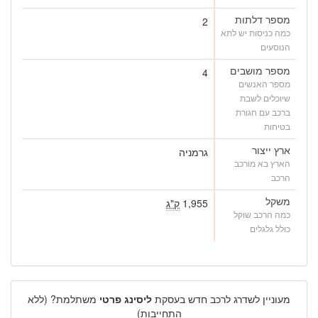
מספר דלתות
2
כמה כניסות יש לתא
הנוסעים
מספר מושבים
4
מספר האנשים
שיוכלים לשבת
ברכב עם חגורת
בטיחות
ארץ ייצור
גרמניה
הארץ בא מורכב
הרכב
משקל
1,955
ק"ג
כמה הרכב שוקל
כולל גלגלים
מעוניין לשדרג לרכב חדש בעסקת
ליסינג פרטי
משתלמת? (ללא
התחייבות)