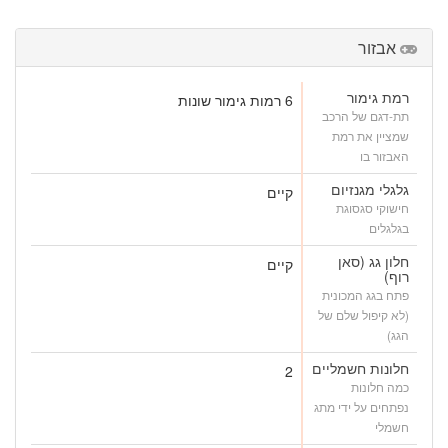
אבזור
רמת גימור
6 רמות גימור שונות
תת-דגם של הרכב
שמציין את רמת
האבזור בו
גלגלי מגנזיום
קיים
חישוקי סגסוגת
בגלגלים
חלון גג (סאן
קיים
רוף)
פתח בגג המכונית
(לא קיפול שלם של
הגג)
חלונות חשמליים
2
כמה חלונות
נפתחים על ידי מתג
חשמלי