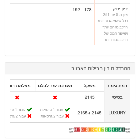
ציון ירוק
178 - 192
ציון מ-0 עד 251
ככל שהוא גבוה יותר
הרכב מזהם יותר
ושיעור המס של
הרכב גבוה יותר
ההבדלים בין חבילות האבזור
רמת גימור
משקל
מערכת עזר לבלם
מצלמת רוורס
בסיסי
2145
עבור 1 גרסאות
עבור 1 גרסאות
LUXURY
2145 ו-2165
עבור 2 גרסאות
עבור 2 גרסאות
זיהום
זיהום
15
14
13
12
11
10
9
8
7
6
5
4
3
2
1
מזערי
מרבי