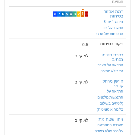
הנהיגה
רמת אבזור
1
8
7
6
5
4
3
2
0
בטיחות
ציון מ-1 עד 8
המעיד על ציוד
הבטיחות של הרכב
ניקוד בטיחות
0.5
בקרת סטייה
לא קיים
מנתיב
התראה על מעבר
נתיב לא מתוכנן
חיישן מרחק
לא קיים
קדמי
התראה על
התנגשות מלפנים
(לעיתים בשילוב
בלימה אוטומטית)
זיהוי שטח מת
לא קיים
מערכת המתריעה
על רכב שלא בשדה