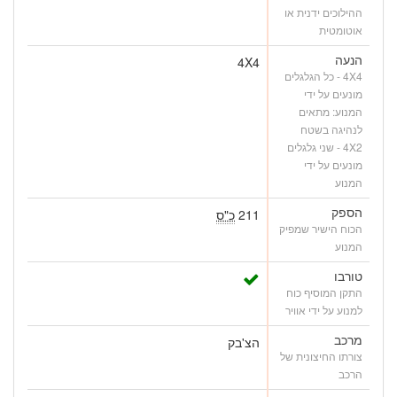
ההילוכים ידנית או
אוטומטית
הנעה
4X4
4X4 - כל הגלגלים
מונעים על ידי
המנוע: מתאים
לנהיגה בשטח
4X2 - שני גלגלים
מונעים על ידי
המנוע
הספק
211
כ"ס
הכוח הישיר שמפיק
המנוע
טורבו
התקן המוסיף כוח
למנוע על ידי אוויר
מרכב
הצ'בק
צורתו החיצונית של
הרכב