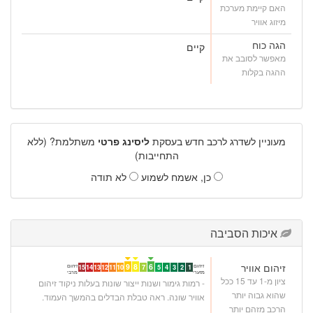
האם קיימת מערכת
מיזוג אוויר
הגה כוח
קיים
מאפשר לסובב את
ההגה בקלות
מעוניין לשדרג לרכב חדש בעסקת
ליסינג פרטי
משתלמת? (ללא
התחייבות)
כן, אשמח לשמוע
לא תודה
איכות הסביבה
זיהום אוויר
9
8
6
זיהום
זיהום
15
14
13
12
11
10
7
5
4
3
2
1
מזערי
מרבי
ציון מ-1 עד 15 ככל
- רמות גימור ושנות ייצור שונות בעלות ניקוד זיהום
שהוא גבוה יותר
אוויר שונה. ראה טבלת הבדלים בהמשך העמוד.
הרכב מזהם יותר