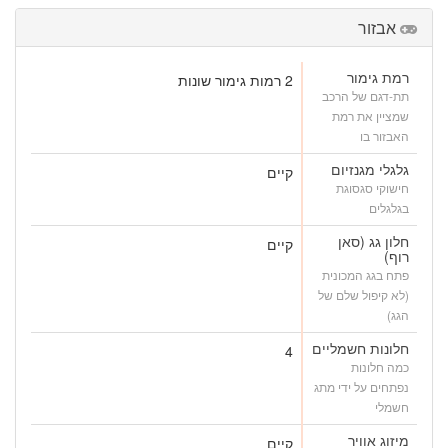
אבזור
רמת גימור
2 רמות גימור שונות
תת-דגם של הרכב
שמציין את רמת
האבזור בו
גלגלי מגנזיום
קיים
חישוקי סגסוגת
בגלגלים
חלון גג (סאן
קיים
רוף)
פתח בגג המכונית
(לא קיפול שלם של
הגג)
חלונות חשמליים
4
כמה חלונות
נפתחים על ידי מתג
חשמלי
מיזוג אוויר
קיים