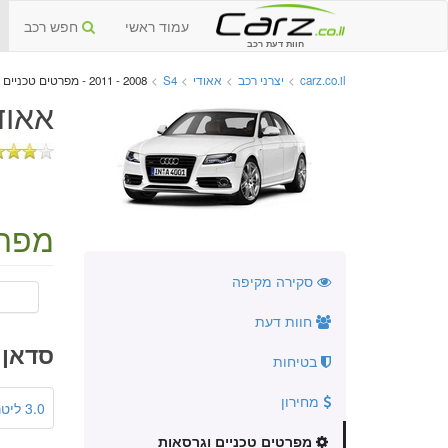
עמוד ראשי
חפש רכב
חוות דעת רכב
carz.co.il
>
יצרני רכב
>
אאודי
>
S4
>
2008 - 2011 - מפרטים טכניים וגרסאות
אאודי S4 יד שנייה 8
מפרט
סקירה מקיפה
חוות דעת
סדאן 4 דלתות
בטיחות
מחירון
3.0 ליטר
מפרטים טכניים וגרסאות