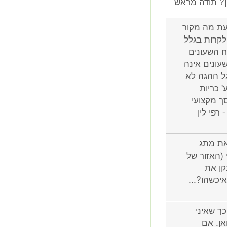
ין? תודה מראש
עת מה מקור
קרות בגלל
 השעונים
עונים אינה
גל ההגה לא
 כריות
סך מקצועי
רפי לין
אכן הפעלתי את מתג
(האזור של
קן את
כשהו?...
כך שאיני
אן. אם