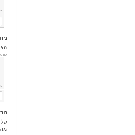
פו
נית
האם
פורס
פו
נור
מהב