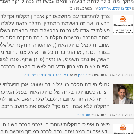
תקין מה יכולה להיות הבעיה? והאם עכשיו זה עלה לי יקר העני
ם
לפני 12 שנים, 6 חודשים
ע"י:
משתמש אנונימי
צריך להתחבר עם מחשב/סורק איבחון תקלות וכך לד
הבעיה ואם זה באשמת המתקין. תקלה כזאת עלולה ל
פעולת יד אדם לא נכונה כהפעלת מתג ההצתה כשלוח
מוסר מהרכב (נרשמת תקלה כי נורת הבקרה בלוח הש
מחוברת למע' כרית האויר), או הסרה והתקנה של גל
בצורה נכונה, או התחברות כל שהיא אל צמת חוטי מע'
האויר, או נתק חשמלי, או נתיך (פיוז) שרוף. פנה למו
ולפי תוצאות האיבחון תדע מה לעשות הלאה. בברכה - 
רסם
לפני 12 שנים, 6 חודשים
ע"י:
רפי לין
מטעם
האתר לחיפוש מוסכים ושרותי רכב
גם לי הייתה תקלה כזו על טידה 2009. 
הצתה כשנורית הבקרה של כרית האוויר בפנל המרכזי 
הרדיו) לא היתה מחוברת לכבל שלה. האם אפשר לת
התקלה ללא אבחון ממוסך? לאפס את מחשב הרכב אי
רסם
לפני 10 שנים, 1 חודש
ע"י:
מור כספי
פשרות איפוס התקלות שונות בין יצרני הרכב השונים, 
יודע איך זה במכוניתך. נסה לברר במוסך מורשה היבו