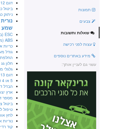
דגם 2012 בארץ
ביטול כר
תמונות
ניתוק כ
נורית
צבעים
שמע
שאלות ותשובות
ESC (בקרת יציבות אלקטרונית)
ABS (מערכת למניעת נעילה בבלימה)
עצות לפני רכישה
כריות או
גודל מ
מידע באתרים נוספים
החלפת ס
חלון גג
עשוי גם לעניין אותך:
גלגלי מג
דגם 2013 חדש
5 או 4 דלתות
הבדל דג
ארץ יצו
מספר ד
ביטול צ
טיפול לאחר 
לחץ אוו
נוריות 
קוד רדיו