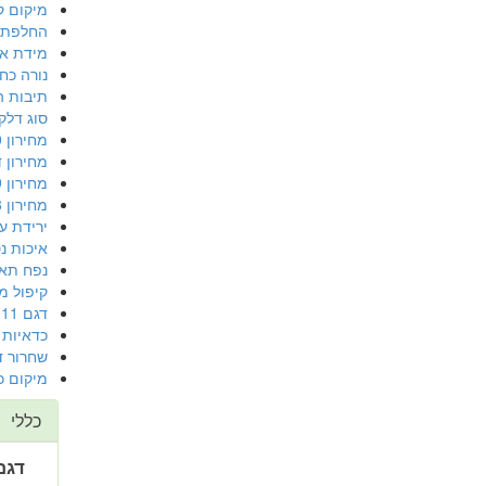
מיקום ק
החלפת 
מידת או
נורה כח
תיבות ה
סוג דלק
מחירון 2010 יד שנייה
מחירון דגם 2012 
מחירון 2009 פרטי יד שנייה
מחירון 2008
ירידת ע
איכות נ
נפח תא
קיפול מ
דגם 2011 מסוכנות
כדאיות שנ
שחרור ד
מיקום כ
כללי
דגם 2012 