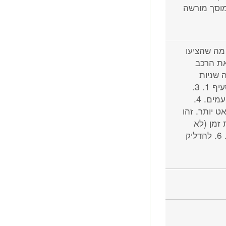
מוסך מורשה
 מה שהציעו
יצ' למצב ON. לכבות את הרכב
 שניות
מרגע ההדלקה). 2. להמתין 5 שניות ולחזור שוב על סעיף 1. 3.
לבצע את סעיפים 1-2 עוד פעמיים נוספות. סה"כ 3 פעמים. 4.
הב לאט יותר. זהו
ין עוד קצת זמן (לא
ברור כמה. אני המתנתי כ-2 דקות) ולחכות את הרכב. 6. להדליק