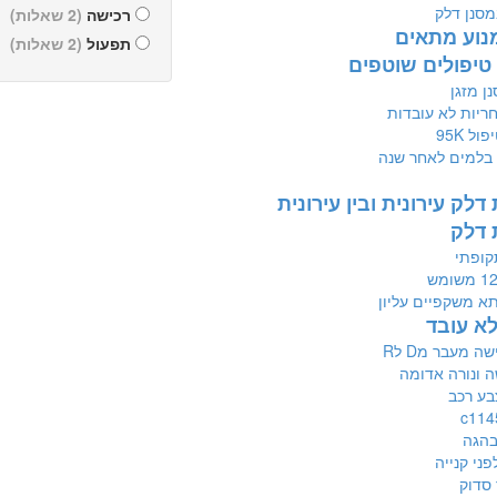
מסנן דלק
רכישה
(2 שאלות)
נוע מתאים
תפעול
(2 שאלות)
 טיפולים שוטפים
נן מזגן
חריות לא עובדות
ול 95K
בלמים לאחר שנה
דלק עירונית ובין עירונית
 דלק
קופתי
א משקפיים עליון
לא עובד
ה מעבר מD לR
 ונורה אדומה
בע רכב
בהגה
פני קנייה
סדוק