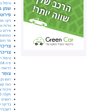
טיפול ב
שמן מ
פירוט
ניקוי מס
נורות א
פירוט טיפ
החלפת 
מד חום
צריכת 
צריכת
טיפול ת
פיוז 120A משומש
רכישת ת
צופר 
רעש נקיש
הגה קשה
איכות צ
תקלה c1145
רעשים 
בדיקה ל
דשבורד 