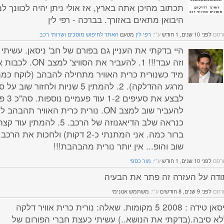
תכתוב מהיכן אתה בארץ, אז אולי ניתן יהיה לכוונך ל
היבואן מתאים באזורך. בברכה - רפי לין
רסם
לפני 10 שנים, 1 חודש
ע"י:
רפי לין
מטעם
האתר לחיפוש מוסכים ושרותי רכב
היי בדקתי את העניין גם בפורם של חב' ניסאן. עשיתי
וזה עבד!!! 1. להעביר את הסוו
מיד כשנורית כרית האוויר מתחילה להבהב (לוקח כמה
להעביר שוב למצב ON. נורית כרית האוויר תהב
כנראה שלב הדיאגנוזה של הרכב. 5. להמת
שוב והופ... אין יותר נורית מהבהבת!!!
רסם
לפני 10 שנים, 1 חודש
ע"י:
מור כספי
ודה על העזרה זה פתר את הבעיה
רסם
לפני 9 שנים, 8 חודשים
ע"י:
משתמש אנונימי
ניסאן טידה : 2008 5 מקומות. שאלה: נורית כרית אוויר דלקה
לא סיבה.(בדקתי את הנושא..) עשיתי כעצת חברי הפורום של