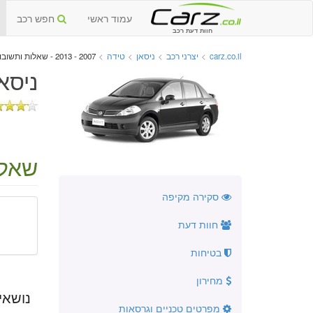
עמוד ראשי
חפש רכב
חוות דעת רכב
carz.co.il
>
יצרני רכב
>
ניסאן
>
טידה
>
2007 - 2013 - שאלות ותשובות
ניסאן ט
שאלו
סקירה מקיפה
חוות דעת
בטיחות
מחירון
נושאי
מפרטים טכניים וגרסאות