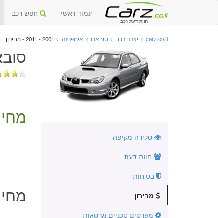
עמוד ראשי
חפש רכב
חוות דעת רכב
carz.co.il
>
יצרני רכב
>
סובארו
>
אימפרזה
>
2001 - 2011 - מחירון
סובארו
מחירו
סקירה מקיפה
חוות דעת
בטיחות
מחירו
מחירון
מפרטים טכניים וגרסאות