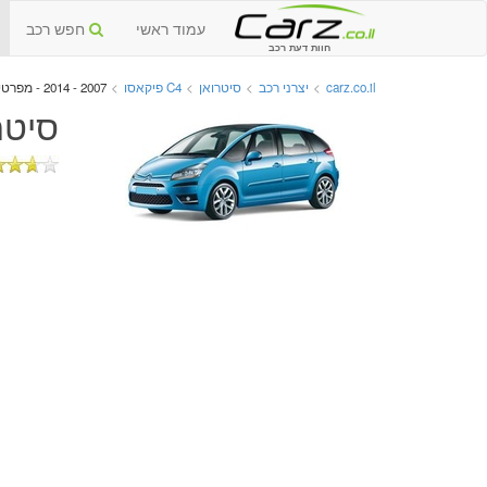
עמוד ראשי
חפש רכב
חוות דעת רכב
carz.co.il
>
יצרני רכב
>
סיטרואן
>
C4 פיקאסו
>
2007 - 2014 - מפרטים טכניים וגרסאות
סיטרואן C4 פיקאסו י