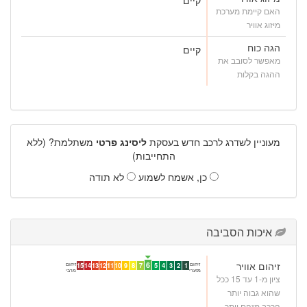
האם קיימת מערכת
מיזוג אוויר
הגה כוח
קיים
מאפשר לסובב את
ההגה בקלות
מעוניין לשדרג לרכב חדש בעסקת
ליסינג פרטי
משתלמת? (ללא
התחייבות)
כן, אשמח לשמוע
לא תודה
איכות הסביבה
זיהום אוויר
6
זיהום
זיהום
15
14
13
12
11
10
9
8
7
5
4
3
2
1
מזערי
מרבי
ציון מ-1 עד 15 ככל
שהוא גבוה יותר
הרכב מזהם יותר