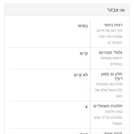
אבזור
רמת גימור
בסיסי
תת-דגם של הרכב
שמציין את רמת
האבזור בו
גלגלי מגנזיום
קיים
חישוקי סגסוגת
בגלגלים
חלון גג (סאן
לא קיים
רוף)
פתח בגג המכונית
(לא קיפול שלם של
הגג)
חלונות חשמליים
4
כמה חלונות
נפתחים על ידי מתג
חשמלי
מיזוג אוויר
קיים