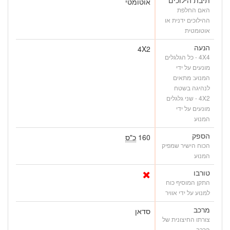
אוטומטי
האם החלפת
ההילוכים ידנית או
אוטומטית
הנעה
4X2
4X4 - כל הגלגלים
מונעים על ידי
המנוע: מתאים
לנהיגה בשטח
4X2 - שני גלגלים
מונעים על ידי
המנוע
הספק
160
כ"ס
הכוח הישיר שמפיק
המנוע
טורבו
התקן המוסיף כוח
למנוע על ידי אוויר
מרכב
סדאן
צורתו החיצונית של
הרכב