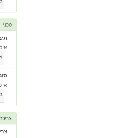
5
טכני
תיב
איל
או
סוג
איל
בנ
צריכת
צרי