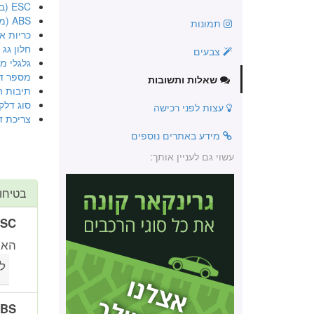
ESC (בקרת יציבות אלקטרונית)
ABS (מערכת למניעת נעילה בבלימה)
תמונות
כריות או
חלון גג
צבעים
גלגלי מג
מספר ד
שאלות ותשובות
תיבות ה
סוג דלק
עצות לפני רכישה
צריכת ד
מידע באתרים נוספים
עשוי גם לעניין אותך:
בטיחו
ESC (בקרת יציבות א
האם
ל
ABS (מערכת למניעת נע