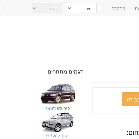
ת
התחבר
דגמים מתחרים
ב זה
קיה ספורטאג'
ום:
הונדה HR-V