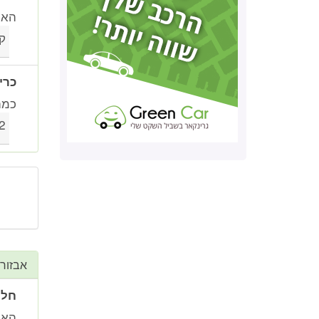
האם 
ק
כרי
כמה
2 ו-
אבזור
חלו
האם