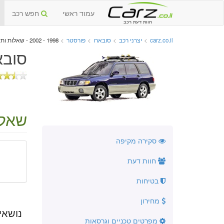
עמוד ראשי
חפש רכב
חוות דעת רכב
carz.co.il
>
יצרני רכב
>
סובארו
>
פורסטר
>
1998 - 2002 - שאלות ותשובות
סובארו
שאלו
סקירה מקיפה
חוות דעת
בטיחות
מחירון
נושאי
מפרטים טכניים וגרסאות