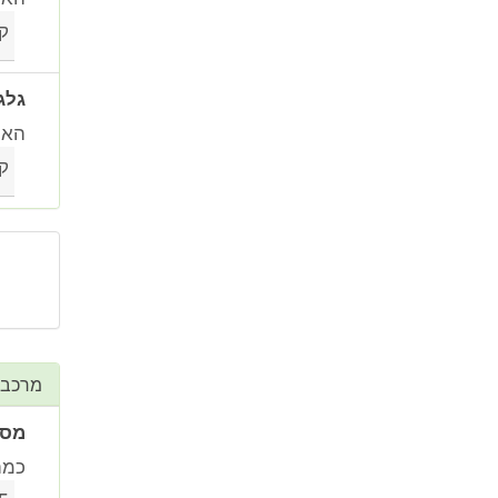
ק
גלג
האם
ק
מרכב
מספ
כמה