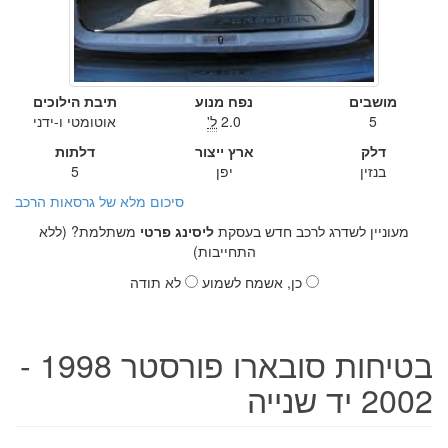
מושבים
נפח מנוע
תיבת הילוכים
5
2.0
ל'
אוטומטי ו-ידני
דלק
ארץ ייצור
דלתות
בנזין
יפן
5
סיכום מלא של גרסאות הרכב
מעוניין לשדרג לרכב חדש בעסקת
ליסינג פרטי
משתלמת? (ללא
התחייבות)
כן, אשמח לשמוע
לא תודה
בטיחות סובארו פורסטר 1998 -
2002 יד שנייה