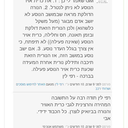
GM שאמר לי כך: 1. את כרית אויר
הנוסע לא ניתן לנטרל. 2. הנורה
הדולקת מראה שבמושב הנוסע לא
יושב אדם מבוגר (מעל משקל
כלשהוא) ולכן הנורית הזאת דולקת
ובזמן תאונה, חס וחלילה, כרית אויר
הנוסע (שאינה פעילה)) לא תיפתח, כי
אין צורך בגלל העדר נוסע. 3. אם ישב
נוסע במושב הזה, אז הנורית הזאת
תיכבה ותידלק נורית אחרת המעידה
שכעת כרית אויר הנוסע פעילה.
בברכה - רפי לין
פורסם
לפני 9 שנים, 10 חודשים
ע"י:
רפי לין
מטעם
האתר לחיפוש מוסכים
ושרותי רכב
רפי לין תודה רבה על התשובה
המהירה והרצינית לגבי כרית האוויר
והנורה בביואיק לוצרן. כל הכבוד ידידי.
אבי
פורסם
לפני 9 שנים, 10 חודשים
ע"י:
משתמש אנונימי