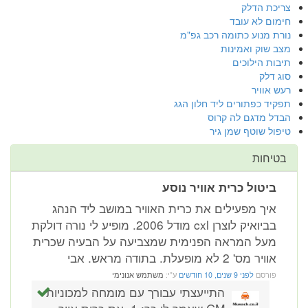
צריכת הדלק
חימום לא עובד
נורת מנוע כתומה רכב גפ"מ
מצב שוק ואמינות
תיבות הילוכים
סוג דלק
רעש אוויר
תפקיד כפתורים ליד חלון הגג
הבדל מדגם לה קרוס
טיפול שוטף שמן גיר
בטיחות
ביטול כרית אוויר נוסע
איך מפעילים את כרית האוויר במושב ליד הנהג
בביואיק לוצרן cxl מודל 2006. מופיע לי נורה דולקת
מעל המראה הפנימית שמצביעה על הבעיה שכרית
אוויר מס' 2 לא מופעלת. בתודה מראש. אבי
פורסם
לפני 9 שנים, 10 חודשים
ע"י:
משתמש אנונימי
התייעצתי עבורך עם מומחה למכוניות