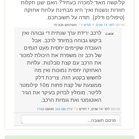
קל/קשה מאוד למכרה בעתיד? האם ישנן תקלות
חוזרות ונשנות ואיך היא מבחינת עלויות אחזקה
{טיפולים ודלק}. תודה על תשובתכם.
פורסם
לפני 14 שנים, 1 חודש
ע"י:
משתמש אנונימי
לרכב ירידת ערך שנתית די גבוהה ואין
ביקוש גבוהה במיוחד לרכב. אבל
העובדה שקיימים יחסית מעט דגמים
של רכב זה משפרת את היכולת למכור
את הרכב עם קצת סבלנות. עלויות
האחזקה יחסית נמוכות ואין מה
לחשוש בקטע הזה. צריכת דלק
ממוצעת של קצת פחות מ10 קילומטר
לליטר. מומלץ לבדוק בעיקר את הגיר
האוטומטי ואת גומיות הרכב.
פורסם
לפני 14 שנים, 1 חודש
ע"י:
עידן שם טוב
מטעם
קארז