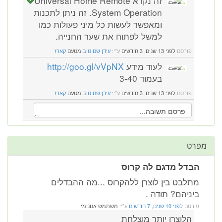
זה נקרא Universal Home Remote
System Operation. זה ניתן לתכנות
ומאפשר לעשות כל מיני פעולות כמו
למשל לפתוח את שער החנייה.
פורסם
לפני 13 שנים, 3 חודשים
ע"י:
עידן שם טוב
מטעם
קארז
לעוד מידע
http://goo.gl/vVpNX
בעמוד 3-40
פורסם
לפני 13 שנים, 3 חודשים
ע"י:
עידן שם טוב
מטעם
קארז
מפרט
הבדל מדגם לה קרוס
מתלבט בין לוצרן ללהקרוס ...מה ההבדלים
ביניהם? תודה .
פורסם
לפני 10 שנים, 7 חודשים
ע"י:
משתמש אנונימי
הלוצרן יותר מוצלחת