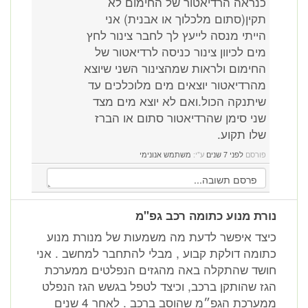
כנראה הרדיאטור של החימום לא
תקין(סתום מלכלוך או אבנית) אני
הייתי מנסה לייעץ לך לחבר צינור לחץ
מים לכיוון צינור כניסה לרדיאטור של
החימום ולראות שמהצינור השני שיוצא
מהרדיאטור יוצאים מים מלוכלכים עד
שיתנקה הכול.ואם לא יוצא מים מצד
שני סימן שהרדיאטור סתום או הברז
שלו תקוע.
פורסם
לפני 7 שנים
ע"י:
משתמש אנונימי
נורת מנוע כתומה רכב גפ"מ
כיצד איפשר לדעת מה משמעות של מנורת מנוע
כתומה דולקת קבוע , מבלי להתחבר למחשב . אני
חושד שהתקלה באה מהגזים הנפלטים ממערכת
הגז שהותקן ברכב, וכיצד לטפל בגשש הגז הנפלט
ממערכת הגפ״מ שהוסב ברכב . לאחר 4 שנים