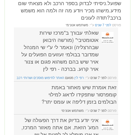
שפועל.ניסיתי לבדוק בספר הרכב ולא מצאתי שום
מידע.מישהו מכיר ויודע מה זה ולמה הוא משמש
ברכב?תודה לעונים
פורסם
לפני 7 שנים
ע"י:
משתמש אנונימי
שאלתי עבורך ב"מרכז שירות
אוטומטיבי" (מורשה היבואן
שבהרצליה) ונאמר לי ע"י שי המנהל
שמדובר בבולמי זעזועים הפועלים על
אויר שיש בהם משהוא פגום או צנור
אויר קרוע. בברכה - רפי לין
פורסם
לפני 7 שנים
ע"י:
רפי לין
מטעם
האתר לחיפוש מוסכים ושרותי רכב
זאת אומרת שיש מאחור באמת
קומפרסור שתפקידו לדאוג למילוי
הבולמים בזמן דליפה או עומס יתר?
פורסם
לפני 7 שנים
ע"י:
משתמש אנונימי
איני יודע בדיוק את דרך הפעולה של
המע' הזאת. אם אתה מאזור המרכז,
אז אכן מומלץ לך לפנות אל שי