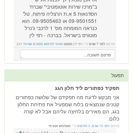
ב"מרכז שירות אוטומטיבי" שברח'
הסדנאות 5 א.ת הרצליה פיתוח, טל'
09-9501551 או 09-9505463. הוא
כנראה המומחה מס' 1 לרכבי ג'נרל
מוטורס בישראל. בברכה - רפי לין
פורסם
לפני 7 שנים
ע"י:
רפי לין
מטעם
האתר לחיפוש מוסכים ושרותי רכב
תפעול
תפקיד כפתורים ליד חלון הגג
אני מבקש לדעת מה תפקידם של שלושה כפתורים
קטנים שנמצאים בלוח שמפעיל את פתיחת החלון
בגג, הם מאירים בלחיצה עליהם אבל לא קורה
כלום.
פורסם
לפני 13 שנים, 3 חודשים
ע"י:
משתמש אנונימי