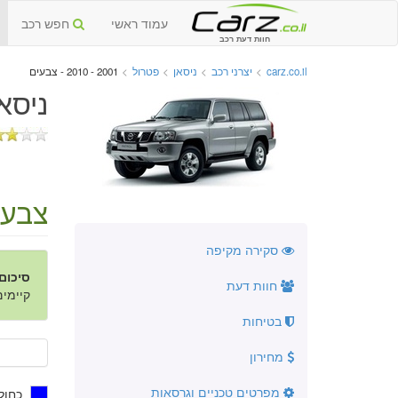
עמוד ראשי
חפש רכב
חוות דעת רכב
carz.co.il
>
יצרני רכב
>
ניסאן
>
פטרול
>
2001 - 2010 - צבעים
ניסאן פ
צבעי
סקירה מקיפה
סיכום
חוות דעת
קיימים 5 צבעים ב- 7 גוונים
בטיחות
מחירון
מפרטים טכניים וגרסאות
כחול 