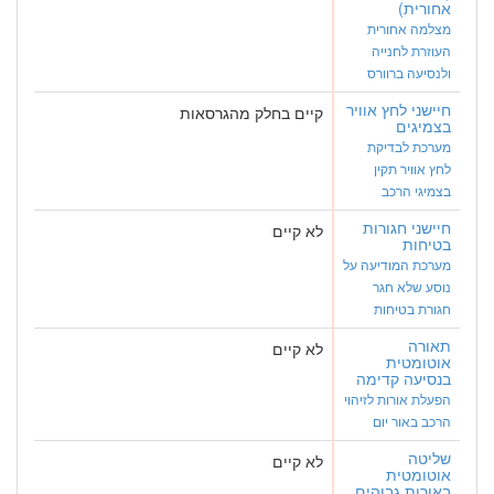
אחורית)
מצלמה אחורית
העוזרת לחנייה
ולנסיעה ברוורס
חיישני לחץ אוויר
קיים בחלק מהגרסאות
בצמיגים
מערכת לבדיקת
לחץ אוויר תקין
בצמיגי הרכב
חיישני חגורות
לא קיים
בטיחות
מערכת המודיעה על
נוסע שלא חגר
חגורת בטיחות
תאורה
לא קיים
אוטומטית
בנסיעה קדימה
הפעלת אורות לזיהוי
הרכב באור יום
שליטה
לא קיים
אוטומטית
באורות גבוהים