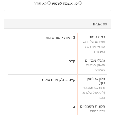
כן, אשמח לשמוע
לא תודה
אבזור
רמת גימור
3 רמות גימור שונות
תת-דגם של הרכב
שמציין את רמת
האבזור בו
גלגלי מגנזיום
קיים
חישוקי סגסוגת
בגלגלים
חלון גג (סאן
קיים בחלק מהגרסאות
רוף)
פתח בגג המכונית
(לא קיפול שלם של
הגג)
חלונות חשמליים
4
כמה חלונות