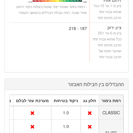
מזערי
מרבי
ציון מ-1 עד 15 ככל
- רמות גימור ושנות ייצור שונות בעלות ניקוד זיהום
שהוא גבוה יותר
אוויר שונה. ראה טבלת הבדלים בהמשך העמוד.
הרכב מזהם יותר
ציון ירוק
187 - 218
ציון מ-0 עד 251
ככל שהוא גבוה יותר
הרכב מזהם יותר
ושיעור המס של
הרכב גבוה יותר
ההבדלים בין חבילות האבזור
רמת גימור
חלון גג
ניקוד בטיחות
מערכת עזר לבלם
מצלמת
1.0
CLASSIC
1.0
ELITE