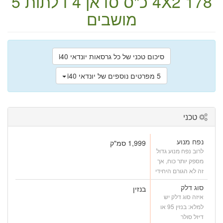
178 כ"ס
4X2
סדאן
4 דלתות
5
מושבים
סיכום טכני של כל גרסאות יונדאי i40
5 מפרטים נוספים של יונדאי i40
טכני
נפח מנוע
1,999 סמ"ק
לרוב נפח מנוע גדול
מספק יותר כוח, אך
זה לא הגורם היחידי
סוג דלק
בנזין
איזה סוג דלק יש
למלא: בנזין 95 או
דיזל סולר