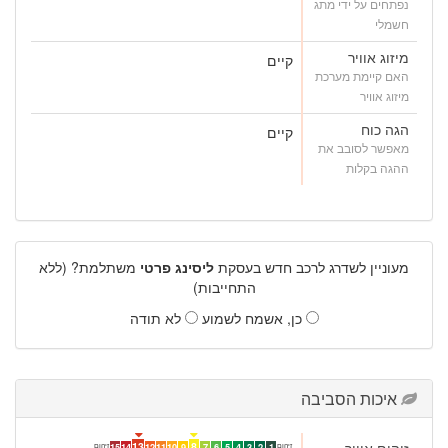
נפתחים על ידי מתג
חשמלי
מיזוג אוויר
קיים
האם קיימת מערכת
מיזוג אוויר
הגה כוח
קיים
מאפשר לסובב את
ההגה בקלות
מעוניין לשדרג לרכב חדש בעסקת
ליסינג פרטי
משתלמת? (ללא
התחייבות)
כן, אשמח לשמוע
לא תודה
איכות הסביבה
זיהום אוויר
13
8
זיהום
זיהום
15
14
12
11
10
9
7
6
5
4
3
2
1