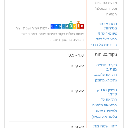
מונעת התהפכות
וסטייה ממסלול
הנהיגה
רמת אבזור
3
1
8
7
6
5
4
2
0
בטיחות
- רמות גימור ושנות ייצור
ציון מ-1 עד 8
שונות בעלות ניקוד בטיחות שונה. ראה טבלת
המעיד על ציוד
הבדלים בהמשך העמוד.
הבטיחות של הרכב
ניקוד בטיחות
1.0 - 3.5
בקרת סטייה
לא קיים
מנתיב
התראה על מעבר
נתיב לא מתוכנן
חיישן מרחק
לא קיים
קדמי
התראה על
התנגשות מלפנים
(לעיתים בשילוב
בלימה אוטומטית)
זיהוי שטח מת
לא קיים