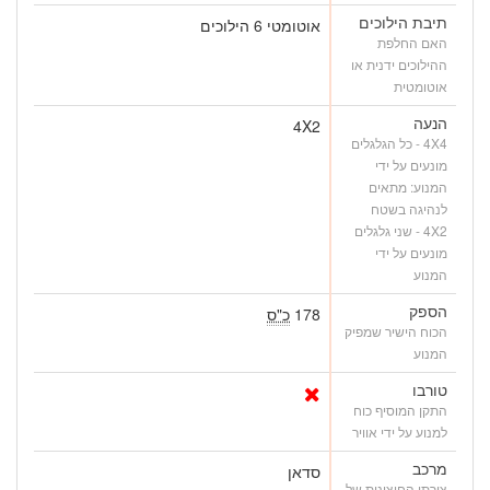
תיבת הילוכים
אוטומטי 6 הילוכים
האם החלפת
ההילוכים ידנית או
אוטומטית
הנעה
4X2
4X4 - כל הגלגלים
מונעים על ידי
המנוע: מתאים
לנהיגה בשטח
4X2 - שני גלגלים
מונעים על ידי
המנוע
הספק
178
כ"ס
הכוח הישיר שמפיק
המנוע
טורבו
התקן המוסיף כוח
למנוע על ידי אוויר
מרכב
סדאן
צורתו החיצונית של