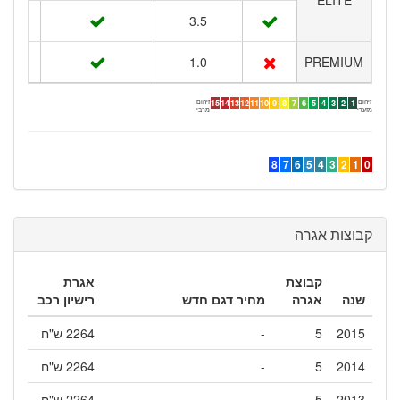
3.5
1.0
PREMIUM
זיהום
זיהום
15
14
13
12
11
10
9
8
7
6
5
4
3
2
1
מזערי
מרבי
8
7
6
5
4
3
2
1
0
קבוצות אגרה
קבוצת
אגרת
שנה
אגרה
מחיר דגם חדש
רישיון רכב
2015
5
-
2264 ש"ח
2014
5
-
2264 ש"ח
2013
5
-
2264 ש"ח