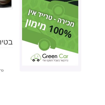
בטיחות ר
כרי