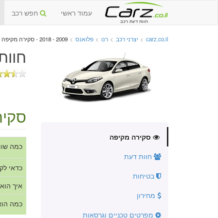
עמוד ראשי
חפש רכב
חוות דעת רכב
carz.co.il
>
יצרני רכב
>
רנו
>
פלואנס
>
2009 - 2018 - סקירה מקיפה
חוות
סקיר
סקירה מקיפה
כמה שוו
חוות דעת
כדאי לק
בטיחות
איך הוא
מחירון
כמה הוא
מפרטים טכניים וגרסאות