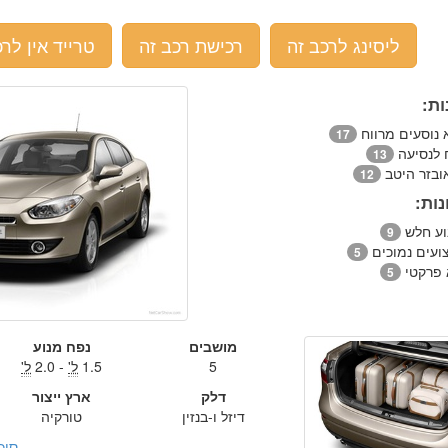
ליסינג לרכב זה
רכישת רכב זה
טרייד אין לרכ
ות:
 נוסעים מרווח
17
ח לנסיעה
13
ובזר היטב
12
ות:
וע חלש
9
ועים נמוכים
5
 פרקטי
5
מושבים
נפח מנוע
5
1.5
ל'
- 2.0
ל'
דלק
ארץ ייצור
דיזל ו-בנזין
טורקיה
סיכ