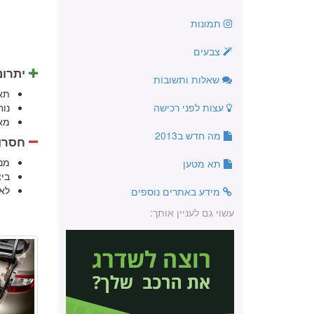
תמונות
צבעים
יתרונ
שאלות ותשובות
תא
עצות לפני רכישה
נו
מא
מה חדש ב2013
חסרונ
מנ
תא מטען
ביצ
לא
מידע באתרים נוספים
עשוי גם לעניין אותך: