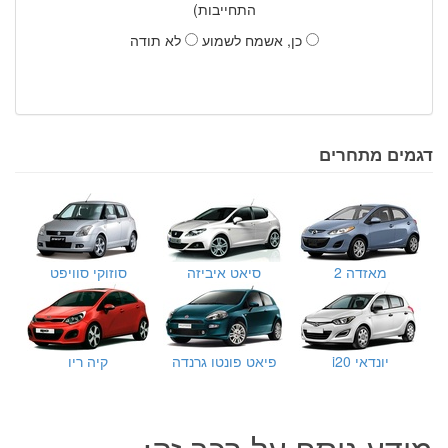
התחייבות)
כן, אשמח לשמוע
לא תודה
דגמים מתחרים
מאזדה 2
סיאט איביזה
סוזוקי סוויפט
יונדאי i20
פיאט פונטו גרנדה
קיה ריו
מידע נוסף על רכב זה: