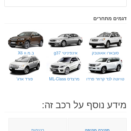
דגמים מתחרים
סובארו אאוטבק
אינפיניטי g37
ב.מ.וו X6
טויוטה לנד קרוזר פרדו
מרצדס ML-Class
פורד אדג'
מידע נוסף על רכב זה:
סקירה מקיפה
בטיחות