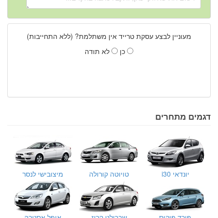
מעוניין לבצע עסקת טרייד אין משתלמת? (ללא התחייבות)
כן
לא תודה
דגמים מתחרים
יונדאי i30
טויוטה קורולה
מיצובישי לנסר
פורד פוקוס
שברולט קרוז
אופל אסטרה