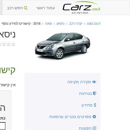
עמוד ראשי
חפש רכב
חוות דעת רכב
carz.co.il
>
יצרני רכב
>
ניסאן
>
סאני
>
2018 - קישורים למידע נוסף
ניסאן 
קישו
סקירה מקיפה
אין קישור
בטיחות
הו
מחירון
מפרטים טכניים וגרסאות
כתו
תמונות