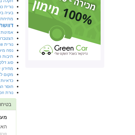
תקלה בת
נורית כ
בעיה בע
מתיחת פנים 7
דוושת
אמינות 
הצטברו
נורית service ונורית כרית אוויר נדלקות
נפח מיכ
תיבות ה
סוג דלק
מחירון י
מקום ל3 בוסטרים בתא מטען
כדאיות 
חוסר הנ
נורת check injection
בטיחו
מער
האם ברנו
פורס