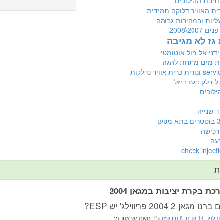
יבת ההילוכים
רית האוויר דלוקה תמידית
ליות ובמהירות גבוהה
200\2008
 גז לא מגיבה
ידני אל מול אוטומטי
ת מים מתחת להגה
ל דלק דגם דיזל
ילוכים
ד שנייה
רכישה
עה
ת
כת בקרת יציבות במגאן 2004
 מגאן 2 2004 פריווילג' יש ESP?
ם
לפני 14 שנים, 8 חודשים
ע"י:
משתמש אנונימי