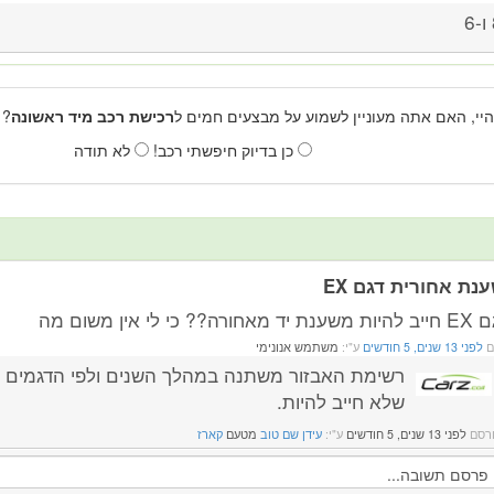
6
היי, האם אתה מעוניין לשמוע על מבצעים חמים ל
רכישת רכב מיד ראשונה
? 
כן בדיוק חיפשתי רכב!
לא תודה
נת אחורית דגם EX
אחורה?? כי לי אין משום מה
ם
לפני 13 שנים, 5 חודשים
ע"י:
משתמש אנונימי
רשימת האבזור משתנה במהלך השנים ולפי הדגמים ש
שלא חייב להיות.
רסם
לפני 13 שנים, 5 חודשים
ע"י:
עידן שם טוב
מטעם
קארז