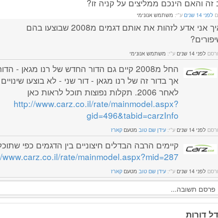
 זה והאם הינכם ממליצים על קניה זו?
ם
לפני 14 שנים
ע"י:
משתמש אנונימי
איך אני אדע לזהות את אותם דגמים מ2008 שבוצעו בהם
יפורים?
רסם
לפני 14 שנים
ע"י:
משתמש אנונימי
החל מ2008 קיים גם הדור החדש של רנו מגאן - הד
אך בדור זה של רנו מגאן - דור שני - לא בוצעו שינויי
לאחר 2006. תקלות נפוצות תוכל לראות כאן
http://www.carz.co.il/rate/mainmodel.aspx?
gid=496&tabid=carzInfo
רסם
לפני 14 שנים
ע"י:
עידן שם טוב
מטעם
קארז
קיימים הרבה הבדלים חיצוניים בין הדגמים כפי שתוכל
://www.carz.co.il/rate/mainmodel.aspx?mid=287
רסם
לפני 14 שנים
ע"י:
עידן שם טוב
מטעם
קארז
ל דורות