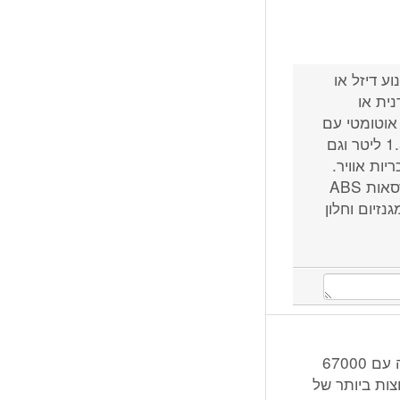
, 4 או 3 דלתות. מנוע דיזל או
כים ידנית או
ץ ביותר לשנה זו הוא 1.6 ליטר אוטומטי עם
115 כוחות סוס ולאחר מכן דגם ידני (נפוץ גם כדיזל 1.5 ליטר וגם
1.6 ליטר). דגמי ה5 וה4 דלתות מגיעים עם 6 כריות אוויר.
דגמי ה3 דלתות עם 8 כריות אוויר. שים לב שלכל הגרסאות ABS
לגלי מגנזיום וחלון
אני לפני קנית רכב וכרגע הכיוון הינו רנו מגאן שנת 2008 מיד ראשונה עם 67000
מה הבעיות הנפוצות ביותר של