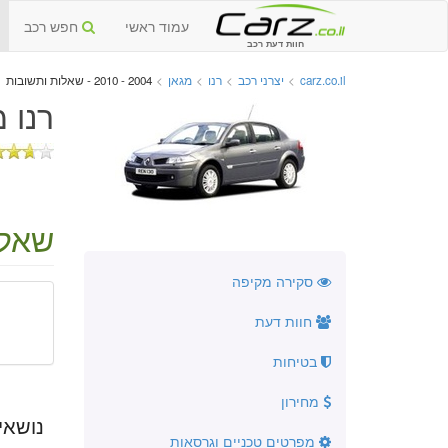
עמוד ראשי
חפש רכב
חוות דעת רכב
carz.co.il
>
יצרני רכב
>
רנו
>
מגאן
>
2004 - 2010 - שאלות ותשובות
רנו מגא
שאלו
סקירה מקיפה
חוות דעת
בטיחות
מחירון
נושאי
מפרטים טכניים וגרסאות