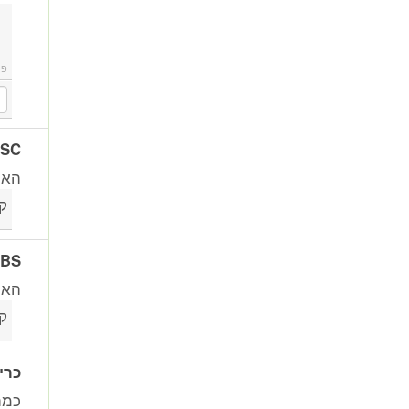
פו
ESC (בקרת יציבות א
האם
ק
ABS (מערכת למניעת נע
האם 
ק
כרי
כמה