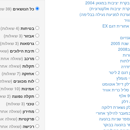
רת יציבות במגאן 2004
כל הנושאים
(39 שאלות)
ויר
חורית דגם EX
בטיחות
(4 שאלות)
אבזור
(3 שאלות)
נזיום
ת 2005
גרסאות
(3 שאלות)
20
תיבת הילוכים
(שאל
רות
מרכב
(שאלה אחת )
לתות
תקלות
(שאלה אחת 
חדרה
 2 ליטר
אחזקה
(7 שאלות)
 מומלץ
לוח מכוונים
(שאלה 
לק דיזל אוטומט
אמינות
(10 שאלות)
ליל כרית אוויר
תקלה נפוצה
(2 שאלות)
 דלק
טכני
(3 שאלות)
לק נשארת דלוקה
מחירון
(שאלה אחת 
מעבר להילוך אחורי
פר שניות בהנעה
פרקטיות
(שאלה אח
ר בהנעה בבוקר
רכישה
(שאלה אחת 