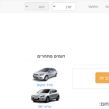
ת
התחבר
דגמים מתחרים
ב זה
פורד פוקוס
ום:
יונדאי i30