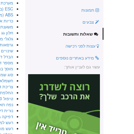
מערכת בק
ESC (בקרת יציבות אלקטרונית)
תמונות
ABS (מערכת למניעת נעילה בבלימה)
כריות או
צבעים
משענת א
חלון גג
שאלות ותשובות
גלגלי מג
גרסאות שנ
עצות לפני רכישה
שינויים ב08
הבדל דו
מידע באתרים נוספים
מספר ד
עשוי גם לעניין אותך:
מוסך ב
סוג שמן דגם
חשמלאי
צריכת ד
החלפת ס
טיפול 90 אלף
נפח תא
נורית ד
דפיקה ב
רעש למס
רעש מוז