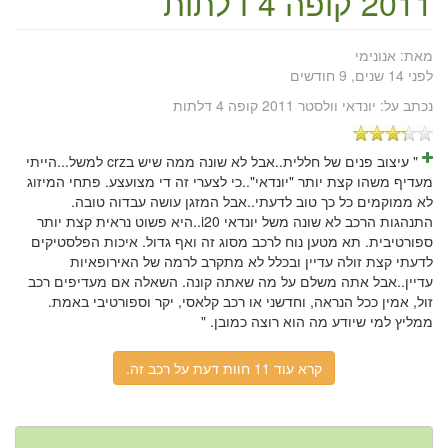
2011 קופה 4 דלתות
מאת:
אנונימי
לפני 14 שנים, 9 חודשים
נכתב על:
יונדאי וולסטר 2011 קופה 4 דלתות
" עיצוב פנים של חללית..אבל לא שונה ממה שיש בcrz למשל...הייתי
מעדיף משהו קצת יותר "יונדאי"..כי לצערי זה די מצועצע. פתחי המיזוג
לא ממוקמים כל כך טוב לדעתי..אבל המזגן עושה עבדוה טובה.
התנהגות הרכב לא שונה משל יונדאי i20..היא פשוט נראית קצת יותר
ספורטיבית. תא מטען נוח לרכב מסוג זה ואף גדול. איכות הפלסטיקים
לדעתי קצת זולה עדיין ובכלל לא מתקרב לרמה של האירופאיות
עדיין..אבל אתה משלם על מה שאתה קונה. השאלה אם מעדיפים רכב
זול, אמין ככל הנראה, וחדשני או רכב קלאסי, יקר וספורטיבי באמת.
ממליץ למי שיודע מה הוא רוצה כמובן. "
קרא עוד 11 חוות דעת על רכב זה.